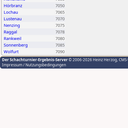
Hörbranz
7050
Lochau
7065
Lustenau
7070
Nenzing
7075
Raggal
7078
Rankweil
7080
Sonnenberg
7085
Wolfurt
7090
Der Schachturnier-Ergebnis-Server
© 2006-2026 Heinz Herzog
, CMS
Impressum / Nutzungsbedingungen