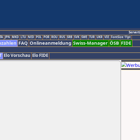
Servert
TA
JPN
MKD
LTU
NED
POL
POR
ROU
RUS
SRB
SVK
SWE
TUR
UKR
VIE
FontSize:11pt
ozahlen
FAQ
Onlineanmeldung
Swiss-Manager
ÖSB
FIDE
T
Elo Vorschau
Elo FIDE