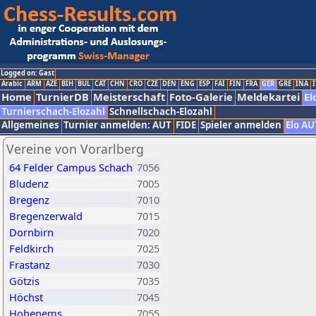
Logged on: Gast
Arabic
ARM
AZE
BIH
BUL
CAT
CHN
CRO
CZE
DEN
ENG
ESP
FAI
FIN
FRA
GER
GRE
INA
I
Home
TurnierDB
Meisterschaft
Foto-Galerie
Meldekartei
El
Turnierschach-Elozahl
Schnellschach-Elozahl
Allgemeines
Turnier anmelden: AUT
FIDE
Spieler anmelden
Elo AU
Vereine von Vorarlberg
64 Felder Campus Schach
7056
Bludenz
7005
Bregenz
7010
Bregenzerwald
7015
Dornbirn
7020
Feldkirch
7025
Frastanz
7030
Götzis
7035
Höchst
7045
Hohenems
7055