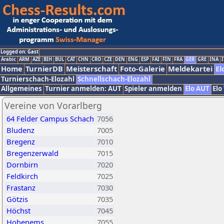
Logged on: Gast
Arabic
ARM
AZE
BIH
BUL
CAT
CHN
CRO
CZE
DEN
ENG
ESP
FAI
FIN
FRA
GER
GRE
INA
I
Home
TurnierDB
Meisterschaft
Foto-Galerie
Meldekartei
El
Turnierschach-Elozahl
Schnellschach-Elozahl
Allgemeines
Turnier anmelden: AUT
Spieler anmelden
Elo AUT
Elo
Vereine von Vorarlberg
64 Felder Campus Schach
7056
Bludenz
7005
Bregenz
7010
Bregenzerwald
7015
Dornbirn
7020
Feldkirch
7025
Frastanz
7030
Götzis
7035
Höchst
7045
Hohenems
7055