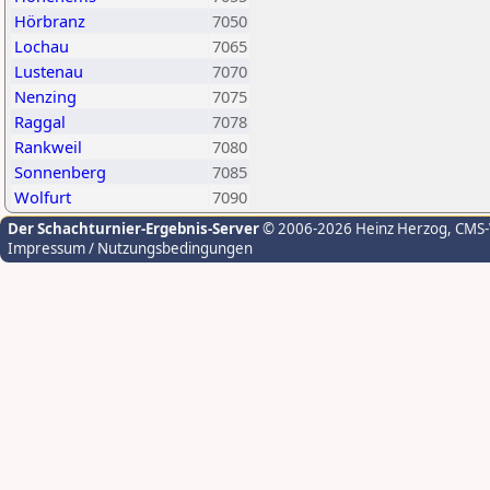
Hörbranz
7050
Lochau
7065
Lustenau
7070
Nenzing
7075
Raggal
7078
Rankweil
7080
Sonnenberg
7085
Wolfurt
7090
Der Schachturnier-Ergebnis-Server
© 2006-2026 Heinz Herzog
, CMS
Impressum / Nutzungsbedingungen