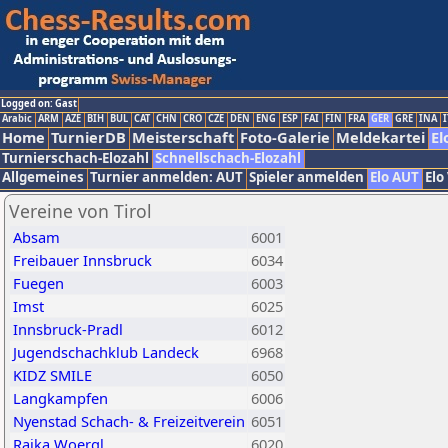
Logged on: Gast
Arabic
ARM
AZE
BIH
BUL
CAT
CHN
CRO
CZE
DEN
ENG
ESP
FAI
FIN
FRA
GER
GRE
INA
I
Home
TurnierDB
Meisterschaft
Foto-Galerie
Meldekartei
El
Turnierschach-Elozahl
Schnellschach-Elozahl
Allgemeines
Turnier anmelden: AUT
Spieler anmelden
Elo AUT
Elo
Vereine von Tirol
Absam
6001
Freibauer Innsbruck
6034
Fuegen
6003
Imst
6025
Innsbruck-Pradl
6012
Jugendschachklub Landeck
6968
KIDZ SMILE
6050
Langkampfen
6006
Nyenstad Schach- & Freizeitverein
6051
Raika Woergl
6020