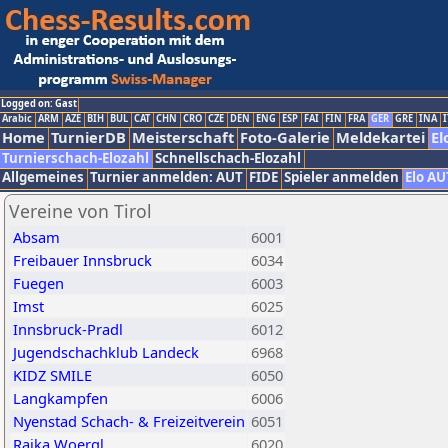
Logged on: Gast
Arabic
ARM
AZE
BIH
BUL
CAT
CHN
CRO
CZE
DEN
ENG
ESP
FAI
FIN
FRA
GER
GRE
INA
I
Home
TurnierDB
Meisterschaft
Foto-Galerie
Meldekartei
El
Turnierschach-Elozahl
Schnellschach-Elozahl
Allgemeines
Turnier anmelden: AUT
FIDE
Spieler anmelden
Elo AU
Vereine von Tirol
Absam
6001
Freibauer Innsbruck
6034
Fuegen
6003
Imst
6025
Innsbruck-Pradl
6012
Jugendschachklub Landeck
6968
KIDZ SMILE
6050
Langkampfen
6006
Nyenstad Schach- & Freizeitverein
6051
Raika Woergl
6020