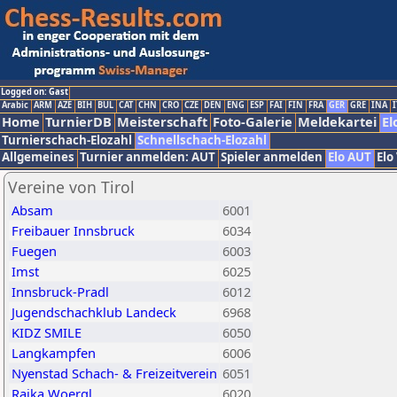
Logged on: Gast
Arabic
ARM
AZE
BIH
BUL
CAT
CHN
CRO
CZE
DEN
ENG
ESP
FAI
FIN
FRA
GER
GRE
INA
I
Home
TurnierDB
Meisterschaft
Foto-Galerie
Meldekartei
El
Turnierschach-Elozahl
Schnellschach-Elozahl
Allgemeines
Turnier anmelden: AUT
Spieler anmelden
Elo AUT
Elo
Vereine von Tirol
Absam
6001
Freibauer Innsbruck
6034
Fuegen
6003
Imst
6025
Innsbruck-Pradl
6012
Jugendschachklub Landeck
6968
KIDZ SMILE
6050
Langkampfen
6006
Nyenstad Schach- & Freizeitverein
6051
Raika Woergl
6020