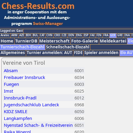
Logged on: Gast
Arabic
ARM
AZE
BIH
BUL
CAT
CHN
CRO
CZE
DEN
ENG
ESP
FAI
FIN
FRA
GER
GRE
INA
I
Home
TurnierDB
Meisterschaft
Foto-Galerie
Meldekartei
El
Turnierschach-Elozahl
Schnellschach-Elozahl
Allgemeines
Turnier anmelden: AUT
FIDE
Spieler anmelden
Elo AU
Vereine von Tirol
Absam
6001
Freibauer Innsbruck
6034
Fuegen
6003
Imst
6025
Innsbruck-Pradl
6012
Jugendschachklub Landeck
6968
KIDZ SMILE
6050
Langkampfen
6006
Nyenstad Schach- & Freizeitverein
6051
Raika Woergl
6020