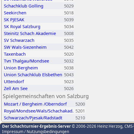
Schachklub Golling
5029
Seekirchen
5018
SK PJESAK
5039
SK Royal Salzburg
5034
Steinitz Schach Akademie
5008
SV Schwarzach
5035
SW Wals-Siezenheim
5042
Taxenbach
5020
Tvn Thalgau/Mondsee
5032
Union Bergheim
5038
Union Schachklub Elsbethen
5043
Uttendorf
5023
Zell Am See
5026
Spielgemeinschaften von Salzburg
Mozart / Bergheim /Oberndorf
5200
Royal/Mondsee/Wals/Schachakad.
5201
Schwarzach/Pjesak/Radstadt
5210
Der Schachturnier-Ergebnis-Server
© 2006-2026 Heinz Herzog
, CMS
Impressum / Nutzungsbedingungen