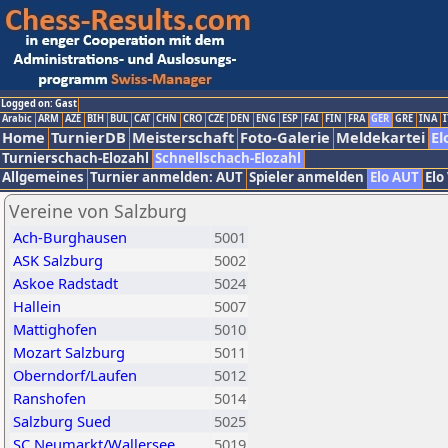
Logged on: Gast
Arabic
ARM
AZE
BIH
BUL
CAT
CHN
CRO
CZE
DEN
ENG
ESP
FAI
FIN
FRA
GER
GRE
INA
I
Home
TurnierDB
Meisterschaft
Foto-Galerie
Meldekartei
El
Turnierschach-Elozahl
Schnellschach-Elozahl
Allgemeines
Turnier anmelden: AUT
Spieler anmelden
Elo AUT
Elo
Vereine von Salzburg
Ach-Burghausen
5001
ASK Salzburg
5002
Askoe Radstadt
5024
Hallein
5007
Mattighofen
5010
Mozart Salzburg
5011
Oberndorf/Laufen
5012
Ranshofen
5014
Salzburg Sued
5025
SC Neumarkt/Wallersee
5019