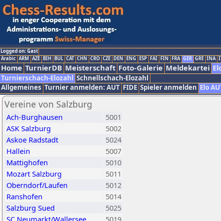
Logged on: Gast
Arabic
ARM
AZE
BIH
BUL
CAT
CHN
CRO
CZE
DEN
ENG
ESP
FAI
FIN
FRA
GER
GRE
INA
I
Home
TurnierDB
Meisterschaft
Foto-Galerie
Meldekartei
El
Turnierschach-Elozahl
Schnellschach-Elozahl
Allgemeines
Turnier anmelden: AUT
FIDE
Spieler anmelden
Elo AU
Vereine von Salzburg
Ach-Burghausen
5001
ASK Salzburg
5002
Askoe Radstadt
5024
Hallein
5007
Mattighofen
5010
Mozart Salzburg
5011
Oberndorf/Laufen
5012
Ranshofen
5014
Salzburg Sued
5025
SC Neumarkt/Wallersee
5019