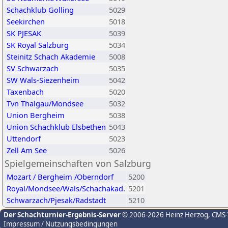
Schachklub Golling
5029
Seekirchen
5018
SK PJESAK
5039
SK Royal Salzburg
5034
Steinitz Schach Akademie
5008
SV Schwarzach
5035
SW Wals-Siezenheim
5042
Taxenbach
5020
Tvn Thalgau/Mondsee
5032
Union Bergheim
5038
Union Schachklub Elsbethen
5043
Uttendorf
5023
Zell Am See
5026
Spielgemeinschaften von Salzburg
Mozart / Bergheim /Oberndorf
5200
Royal/Mondsee/Wals/Schachakad.
5201
Schwarzach/Pjesak/Radstadt
5210
Der Schachturnier-Ergebnis-Server
© 2006-2026 Heinz Herzog
, CMS
Impressum / Nutzungsbedingungen