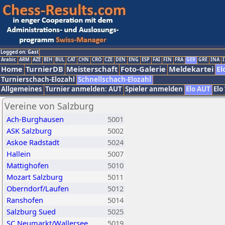
Logged on: Gast
Arabic
ARM
AZE
BIH
BUL
CAT
CHN
CRO
CZE
DEN
ENG
ESP
FAI
FIN
FRA
GER
GRE
INA
I
Home
TurnierDB
Meisterschaft
Foto-Galerie
Meldekartei
El
Turnierschach-Elozahl
Schnellschach-Elozahl
Allgemeines
Turnier anmelden: AUT
Spieler anmelden
Elo AUT
Elo
Vereine von Salzburg
Ach-Burghausen
5001
ASK Salzburg
5002
Askoe Radstadt
5024
Hallein
5007
Mattighofen
5010
Mozart Salzburg
5011
Oberndorf/Laufen
5012
Ranshofen
5014
Salzburg Sued
5025
SC Neumarkt/Wallersee
5019