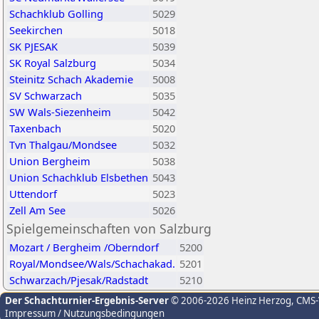
Schachklub Golling
5029
Seekirchen
5018
SK PJESAK
5039
SK Royal Salzburg
5034
Steinitz Schach Akademie
5008
SV Schwarzach
5035
SW Wals-Siezenheim
5042
Taxenbach
5020
Tvn Thalgau/Mondsee
5032
Union Bergheim
5038
Union Schachklub Elsbethen
5043
Uttendorf
5023
Zell Am See
5026
Spielgemeinschaften von Salzburg
Mozart / Bergheim /Oberndorf
5200
Royal/Mondsee/Wals/Schachakad.
5201
Schwarzach/Pjesak/Radstadt
5210
Der Schachturnier-Ergebnis-Server
© 2006-2026 Heinz Herzog
, CMS
Impressum / Nutzungsbedingungen