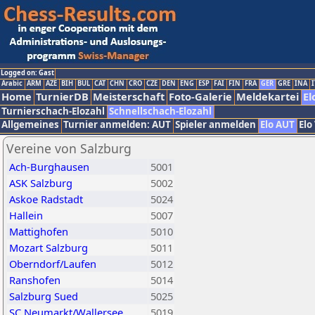
Logged on: Gast
Arabic
ARM
AZE
BIH
BUL
CAT
CHN
CRO
CZE
DEN
ENG
ESP
FAI
FIN
FRA
GER
GRE
INA
I
Home
TurnierDB
Meisterschaft
Foto-Galerie
Meldekartei
El
Turnierschach-Elozahl
Schnellschach-Elozahl
Allgemeines
Turnier anmelden: AUT
Spieler anmelden
Elo AUT
Elo
Vereine von Salzburg
Ach-Burghausen
5001
ASK Salzburg
5002
Askoe Radstadt
5024
Hallein
5007
Mattighofen
5010
Mozart Salzburg
5011
Oberndorf/Laufen
5012
Ranshofen
5014
Salzburg Sued
5025
SC Neumarkt/Wallersee
5019