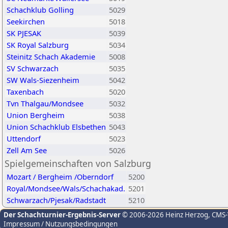
Schachklub Golling
5029
Seekirchen
5018
SK PJESAK
5039
SK Royal Salzburg
5034
Steinitz Schach Akademie
5008
SV Schwarzach
5035
SW Wals-Siezenheim
5042
Taxenbach
5020
Tvn Thalgau/Mondsee
5032
Union Bergheim
5038
Union Schachklub Elsbethen
5043
Uttendorf
5023
Zell Am See
5026
Spielgemeinschaften von Salzburg
Mozart / Bergheim /Oberndorf
5200
Royal/Mondsee/Wals/Schachakad.
5201
Schwarzach/Pjesak/Radstadt
5210
Der Schachturnier-Ergebnis-Server
© 2006-2026 Heinz Herzog
, CMS
Impressum / Nutzungsbedingungen