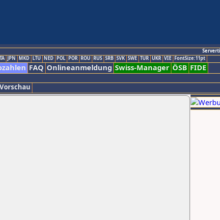
Servert
TA
JPN
MKD
LTU
NED
POL
POR
ROU
RUS
SRB
SVK
SWE
TUR
UKR
VIE
FontSize:11pt
ozahlen
FAQ
Onlineanmeldung
Swiss-Manager
ÖSB
FIDE
 Vorschau