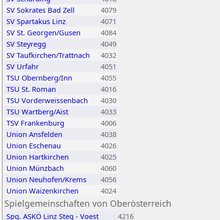
SV Sokrates Bad Zell
4079
SV Spartakus Linz
4071
SV St. Georgen/Gusen
4084
SV Steyregg
4049
SV Taufkirchen/Trattnach
4032
SV Urfahr
4051
TSU Obernberg/Inn
4055
TSU St. Roman
4016
TSU Vorderweissenbach
4030
TSU Wartberg/Aist
4033
TSV Frankenburg
4006
Union Ansfelden
4038
Union Eschenau
4026
Union Hartkirchen
4025
Union Münzbach
4060
Union Neuhofen/Krems
4056
Union Waizenkirchen
4024
Spielgemeinschaften von Oberösterreich
Spg. ASKÖ Linz Steg - Voest
4216