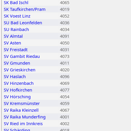
SK Bad Ischl
4065
SK Taufkirchen/Pram
4019
SK Voest Linz
4052
SU Bad Leonfelden
4036
SU Rainbach
4034
SV Almtal
4091
SV Asten
4050
SV Freistadt
4031
SV Gambit Riedau
4073
SV Gmunden
4011
SV Grieskirchen
4020
SV Haslach
4096
SV Hinzenbach
4069
SV Hofkirchen
4077
SV Hörsching
4054
SV Kremsmünster
4059
SV Raika Kleinzell
4067
SV Raika Munderfing
4001
SV Ried im Innkreis
4002
SV Schärding
4018