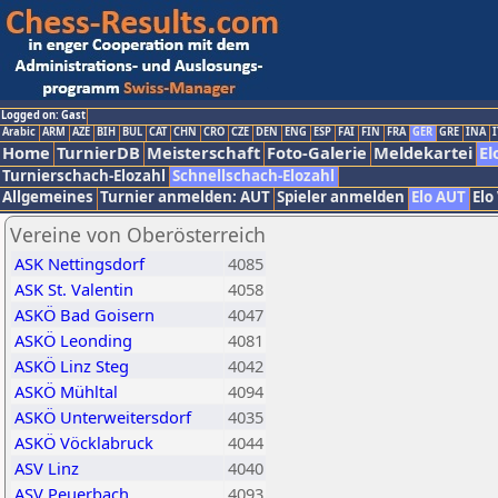
Logged on: Gast
Arabic
ARM
AZE
BIH
BUL
CAT
CHN
CRO
CZE
DEN
ENG
ESP
FAI
FIN
FRA
GER
GRE
INA
I
Home
TurnierDB
Meisterschaft
Foto-Galerie
Meldekartei
El
Turnierschach-Elozahl
Schnellschach-Elozahl
Allgemeines
Turnier anmelden: AUT
Spieler anmelden
Elo AUT
Elo
Vereine von Oberösterreich
ASK Nettingsdorf
4085
ASK St. Valentin
4058
ASKÖ Bad Goisern
4047
ASKÖ Leonding
4081
ASKÖ Linz Steg
4042
ASKÖ Mühltal
4094
ASKÖ Unterweitersdorf
4035
ASKÖ Vöcklabruck
4044
ASV Linz
4040
ASV Peuerbach
4093