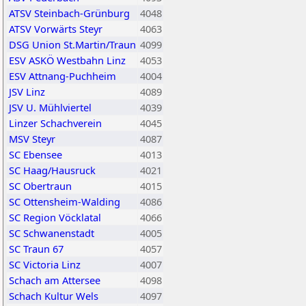
ATSV Steinbach-Grünburg
4048
ATSV Vorwärts Steyr
4063
DSG Union St.Martin/Traun
4099
ESV ASKÖ Westbahn Linz
4053
ESV Attnang-Puchheim
4004
JSV Linz
4089
JSV U. Mühlviertel
4039
Linzer Schachverein
4045
MSV Steyr
4087
SC Ebensee
4013
SC Haag/Hausruck
4021
SC Obertraun
4015
SC Ottensheim-Walding
4086
SC Region Vöcklatal
4066
SC Schwanenstadt
4005
SC Traun 67
4057
SC Victoria Linz
4007
Schach am Attersee
4098
Schach Kultur Wels
4097