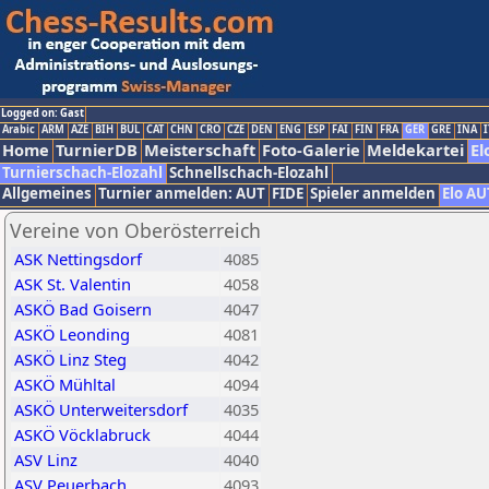
Logged on: Gast
Arabic
ARM
AZE
BIH
BUL
CAT
CHN
CRO
CZE
DEN
ENG
ESP
FAI
FIN
FRA
GER
GRE
INA
I
Home
TurnierDB
Meisterschaft
Foto-Galerie
Meldekartei
El
Turnierschach-Elozahl
Schnellschach-Elozahl
Allgemeines
Turnier anmelden: AUT
FIDE
Spieler anmelden
Elo AU
Vereine von Oberösterreich
ASK Nettingsdorf
4085
ASK St. Valentin
4058
ASKÖ Bad Goisern
4047
ASKÖ Leonding
4081
ASKÖ Linz Steg
4042
ASKÖ Mühltal
4094
ASKÖ Unterweitersdorf
4035
ASKÖ Vöcklabruck
4044
ASV Linz
4040
ASV Peuerbach
4093