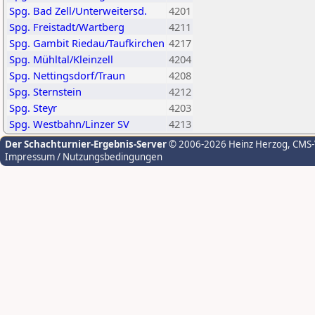
Spg. Bad Zell/Unterweitersd.
4201
Spg. Freistadt/Wartberg
4211
Spg. Gambit Riedau/Taufkirchen
4217
Spg. Mühltal/Kleinzell
4204
Spg. Nettingsdorf/Traun
4208
Spg. Sternstein
4212
Spg. Steyr
4203
Spg. Westbahn/Linzer SV
4213
Der Schachturnier-Ergebnis-Server
© 2006-2026 Heinz Herzog
, CMS
Impressum / Nutzungsbedingungen