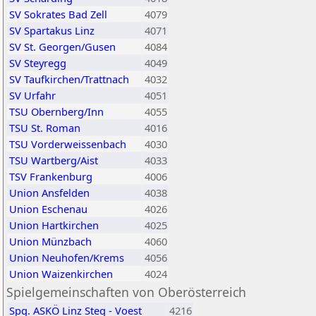
SV Sokrates Bad Zell
4079
SV Spartakus Linz
4071
SV St. Georgen/Gusen
4084
SV Steyregg
4049
SV Taufkirchen/Trattnach
4032
SV Urfahr
4051
TSU Obernberg/Inn
4055
TSU St. Roman
4016
TSU Vorderweissenbach
4030
TSU Wartberg/Aist
4033
TSV Frankenburg
4006
Union Ansfelden
4038
Union Eschenau
4026
Union Hartkirchen
4025
Union Münzbach
4060
Union Neuhofen/Krems
4056
Union Waizenkirchen
4024
Spielgemeinschaften von Oberösterreich
Spg. ASKÖ Linz Steg - Voest
4216