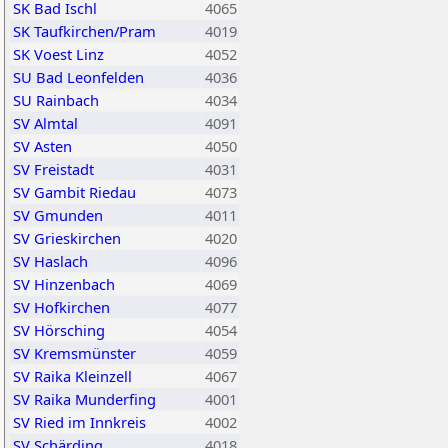
SK Bad Ischl
4065
SK Taufkirchen/Pram
4019
SK Voest Linz
4052
SU Bad Leonfelden
4036
SU Rainbach
4034
SV Almtal
4091
SV Asten
4050
SV Freistadt
4031
SV Gambit Riedau
4073
SV Gmunden
4011
SV Grieskirchen
4020
SV Haslach
4096
SV Hinzenbach
4069
SV Hofkirchen
4077
SV Hörsching
4054
SV Kremsmünster
4059
SV Raika Kleinzell
4067
SV Raika Munderfing
4001
SV Ried im Innkreis
4002
SV Schärding
4018