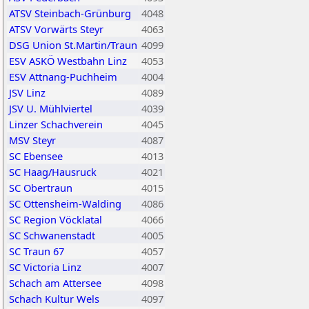
ATSV Steinbach-Grünburg
4048
ATSV Vorwärts Steyr
4063
DSG Union St.Martin/Traun
4099
ESV ASKÖ Westbahn Linz
4053
ESV Attnang-Puchheim
4004
JSV Linz
4089
JSV U. Mühlviertel
4039
Linzer Schachverein
4045
MSV Steyr
4087
SC Ebensee
4013
SC Haag/Hausruck
4021
SC Obertraun
4015
SC Ottensheim-Walding
4086
SC Region Vöcklatal
4066
SC Schwanenstadt
4005
SC Traun 67
4057
SC Victoria Linz
4007
Schach am Attersee
4098
Schach Kultur Wels
4097