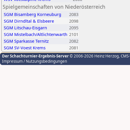
Spielgemeinschaften von Niederösterreich
SGM Bisamberg Korneuburg
2083
SGM Dirndltal & Elsbeere
2098
SGM Litschau-Eisgarn
2095
SGM Mistelbach/Altlichtenwarth
2101
SGM Sparkasse Ternitz
2082
SGM SV-Voest Krems
2081
Der Schachturnier-Ergebnis-Server
© 2006-2026 Heinz Herzog
, CMS
Impressum / Nutzungsbedingungen