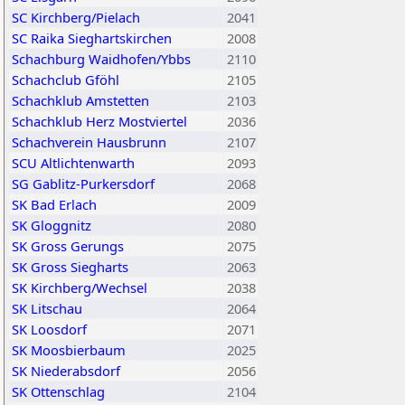
SC Kirchberg/Pielach
2041
SC Raika Sieghartskirchen
2008
Schachburg Waidhofen/Ybbs
2110
Schachclub Gföhl
2105
Schachklub Amstetten
2103
Schachklub Herz Mostviertel
2036
Schachverein Hausbrunn
2107
SCU Altlichtenwarth
2093
SG Gablitz-Purkersdorf
2068
SK Bad Erlach
2009
SK Gloggnitz
2080
SK Gross Gerungs
2075
SK Gross Siegharts
2063
SK Kirchberg/Wechsel
2038
SK Litschau
2064
SK Loosdorf
2071
SK Moosbierbaum
2025
SK Niederabsdorf
2056
SK Ottenschlag
2104