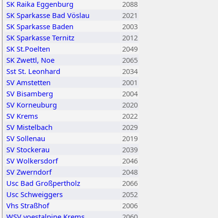
SK Raika Eggenburg
2088
SK Sparkasse Bad Vöslau
2021
SK Sparkasse Baden
2003
SK Sparkasse Ternitz
2012
SK St.Poelten
2049
SK Zwettl, Noe
2065
Sst St. Leonhard
2034
SV Amstetten
2001
SV Bisamberg
2004
SV Korneuburg
2020
SV Krems
2022
SV Mistelbach
2029
SV Sollenau
2019
SV Stockerau
2039
SV Wolkersdorf
2046
SV Zwerndorf
2048
Usc Bad Großpertholz
2066
Usc Schweiggers
2052
Vhs Straßhof
2006
WSV voestalpine Krems
2060