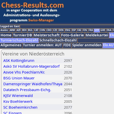
Logged on: Gast
Arabic
ARM
AZE
BIH
BUL
CAT
CHN
CRO
CZE
DEN
ENG
ESP
FAI
FIN
FRA
GER
GRE
INA
I
Home
TurnierDB
Meisterschaft
Foto-Galerie
Meldekartei
El
Turnierschach-Elozahl
Schnellschach-Elozahl
Allgemeines
Turnier anmelden: AUT
FIDE
Spieler anmelden
Elo AU
Vereine von Niederösterreich
ASK Kottingbrunn
2097
Askö SV Hollabrunn-Magersdorf
2102
Asvoe Vhs Poechlarn/Kr.
2026
BSG Union Mauer
2070
Damenspringer Waidhofen/Thaya
2044
Datatech Pressbaum-Eichg.
2051
KJSV Wienerwald
2108
Ksv Boehlerwerk
2005
SC Boeheimkirchen
2077
SC Eisgarn
2096