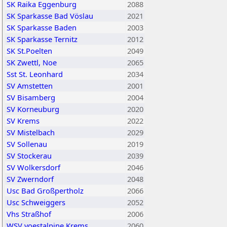
SK Raika Eggenburg
2088
SK Sparkasse Bad Vöslau
2021
SK Sparkasse Baden
2003
SK Sparkasse Ternitz
2012
SK St.Poelten
2049
SK Zwettl, Noe
2065
Sst St. Leonhard
2034
SV Amstetten
2001
SV Bisamberg
2004
SV Korneuburg
2020
SV Krems
2022
SV Mistelbach
2029
SV Sollenau
2019
SV Stockerau
2039
SV Wolkersdorf
2046
SV Zwerndorf
2048
Usc Bad Großpertholz
2066
Usc Schweiggers
2052
Vhs Straßhof
2006
WSV voestalpine Krems
2060