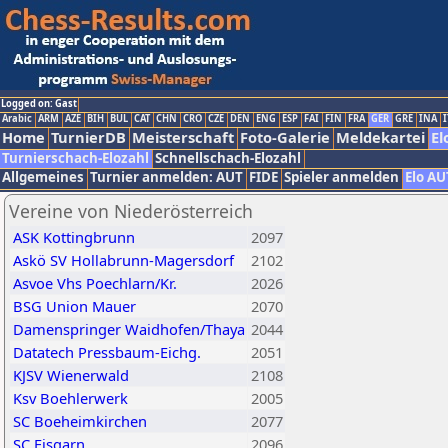
Logged on: Gast
Arabic
ARM
AZE
BIH
BUL
CAT
CHN
CRO
CZE
DEN
ENG
ESP
FAI
FIN
FRA
GER
GRE
INA
I
Home
TurnierDB
Meisterschaft
Foto-Galerie
Meldekartei
El
Turnierschach-Elozahl
Schnellschach-Elozahl
Allgemeines
Turnier anmelden: AUT
FIDE
Spieler anmelden
Elo AU
Vereine von Niederösterreich
ASK Kottingbrunn
2097
Askö SV Hollabrunn-Magersdorf
2102
Asvoe Vhs Poechlarn/Kr.
2026
BSG Union Mauer
2070
Damenspringer Waidhofen/Thaya
2044
Datatech Pressbaum-Eichg.
2051
KJSV Wienerwald
2108
Ksv Boehlerwerk
2005
SC Boeheimkirchen
2077
SC Eisgarn
2096