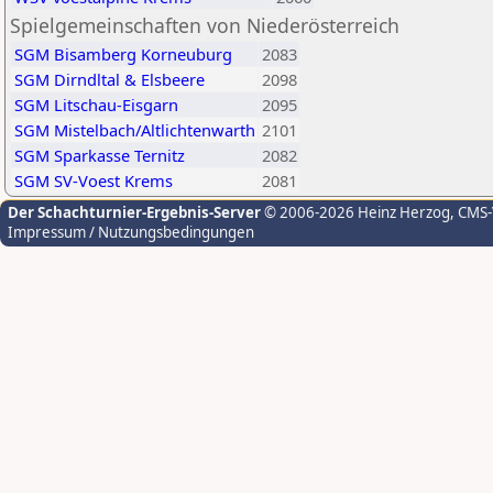
Spielgemeinschaften von Niederösterreich
SGM Bisamberg Korneuburg
2083
SGM Dirndltal & Elsbeere
2098
SGM Litschau-Eisgarn
2095
SGM Mistelbach/Altlichtenwarth
2101
SGM Sparkasse Ternitz
2082
SGM SV-Voest Krems
2081
Der Schachturnier-Ergebnis-Server
© 2006-2026 Heinz Herzog
, CMS
Impressum / Nutzungsbedingungen