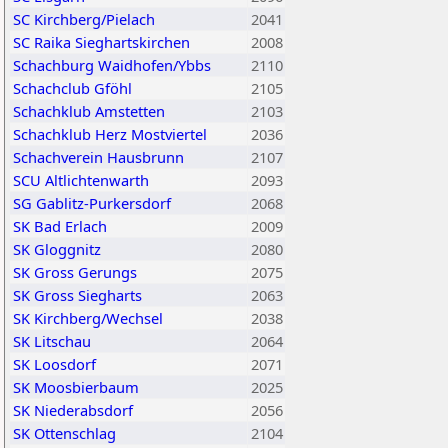
SC Kirchberg/Pielach
2041
SC Raika Sieghartskirchen
2008
Schachburg Waidhofen/Ybbs
2110
Schachclub Gföhl
2105
Schachklub Amstetten
2103
Schachklub Herz Mostviertel
2036
Schachverein Hausbrunn
2107
SCU Altlichtenwarth
2093
SG Gablitz-Purkersdorf
2068
SK Bad Erlach
2009
SK Gloggnitz
2080
SK Gross Gerungs
2075
SK Gross Siegharts
2063
SK Kirchberg/Wechsel
2038
SK Litschau
2064
SK Loosdorf
2071
SK Moosbierbaum
2025
SK Niederabsdorf
2056
SK Ottenschlag
2104