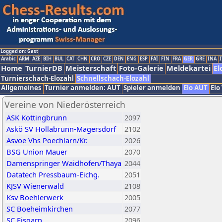
Logged on: Gast
Arabic
ARM
AZE
BIH
BUL
CAT
CHN
CRO
CZE
DEN
ENG
ESP
FAI
FIN
FRA
GER
GRE
INA
I
Home
TurnierDB
Meisterschaft
Foto-Galerie
Meldekartei
El
Turnierschach-Elozahl
Schnellschach-Elozahl
Allgemeines
Turnier anmelden: AUT
Spieler anmelden
Elo AUT
Elo
Vereine von Niederösterreich
ASK Kottingbrunn
2097
Askö SV Hollabrunn-Magersdorf
2102
Asvoe Vhs Poechlarn/Kr.
2026
BSG Union Mauer
2070
Damenspringer Waidhofen/Thaya
2044
Datatech Pressbaum-Eichg.
2051
KJSV Wienerwald
2108
Ksv Boehlerwerk
2005
SC Boeheimkirchen
2077
SC Eisgarn
2096