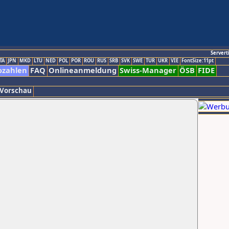
Servert
TA
JPN
MKD
LTU
NED
POL
POR
ROU
RUS
SRB
SVK
SWE
TUR
UKR
VIE
FontSize:11pt
ozahlen
FAQ
Onlineanmeldung
Swiss-Manager
ÖSB
FIDE
 Vorschau