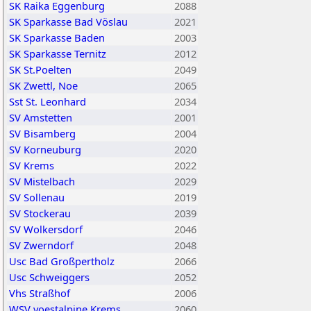
SK Raika Eggenburg
2088
SK Sparkasse Bad Vöslau
2021
SK Sparkasse Baden
2003
SK Sparkasse Ternitz
2012
SK St.Poelten
2049
SK Zwettl, Noe
2065
Sst St. Leonhard
2034
SV Amstetten
2001
SV Bisamberg
2004
SV Korneuburg
2020
SV Krems
2022
SV Mistelbach
2029
SV Sollenau
2019
SV Stockerau
2039
SV Wolkersdorf
2046
SV Zwerndorf
2048
Usc Bad Großpertholz
2066
Usc Schweiggers
2052
Vhs Straßhof
2006
WSV voestalpine Krems
2060