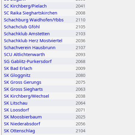
SC Kirchberg/Pielach
2041
SC Raika Sieghartskirchen
2008
Schachburg Waidhofen/Ybbs
2110
Schachclub Gföhl
2105
Schachklub Amstetten
2103
Schachklub Herz Mostviertel
2036
Schachverein Hausbrunn
2107
SCU Altlichtenwarth
2093
SG Gablitz-Purkersdorf
2068
SK Bad Erlach
2009
SK Gloggnitz
2080
SK Gross Gerungs
2075
SK Gross Siegharts
2063
SK Kirchberg/Wechsel
2038
SK Litschau
2064
SK Loosdorf
2071
SK Moosbierbaum
2025
SK Niederabsdorf
2056
SK Ottenschlag
2104