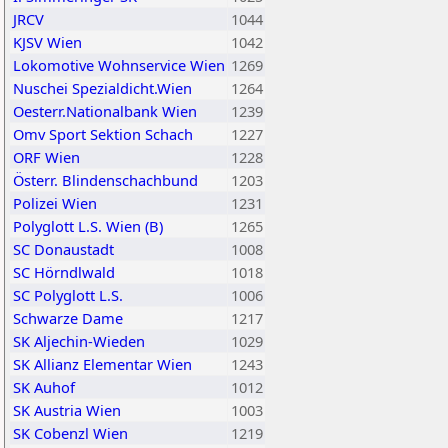
JRCV
1044
KJSV Wien
1042
Lokomotive Wohnservice Wien
1269
Nuschei Spezialdicht.Wien
1264
Oesterr.Nationalbank Wien
1239
Omv Sport Sektion Schach
1227
ORF Wien
1228
Österr. Blindenschachbund
1203
Polizei Wien
1231
Polyglott L.S. Wien (B)
1265
SC Donaustadt
1008
SC Hörndlwald
1018
SC Polyglott L.S.
1006
Schwarze Dame
1217
SK Aljechin-Wieden
1029
SK Allianz Elementar Wien
1243
SK Auhof
1012
SK Austria Wien
1003
SK Cobenzl Wien
1219