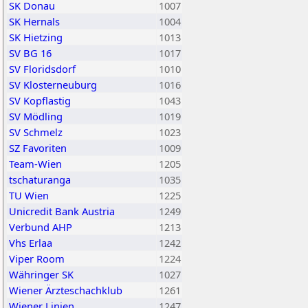
SK Donau
1007
SK Hernals
1004
SK Hietzing
1013
SV BG 16
1017
SV Floridsdorf
1010
SV Klosterneuburg
1016
SV Kopflastig
1043
SV Mödling
1019
SV Schmelz
1023
SZ Favoriten
1009
Team-Wien
1205
tschaturanga
1035
TU Wien
1225
Unicredit Bank Austria
1249
Verbund AHP
1213
Vhs Erlaa
1242
Viper Room
1224
Währinger SK
1027
Wiener Ärzteschachklub
1261
Wiener Linien
1247