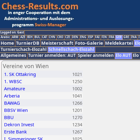
Logged on: Gast
Arabic
ARM
AZE
BIH
BUL
CAT
CHN
CRO
CZE
DEN
ENG
ESP
FAI
FIN
FRA
GER
GRE
INA
I
Home
TurnierDB
Meisterschaft
Foto-Galerie
Meldekartei
El
Turnierschach-Elozahl
Schnellschach-Elozahl
Allgemeines
Turnier anmelden: AUT
Spieler anmelden
Elo AUT
Elo
Vereine von Wien
1. SK Ottakring
1021
1. WBSC
1250
Amateure
1002
Arberia
1041
BAWAG
1266
BBSV Wien
1201
BBU
1270
Dekron Invest
1234
Erste Bank
1267
I. Simmeringer SK
1025