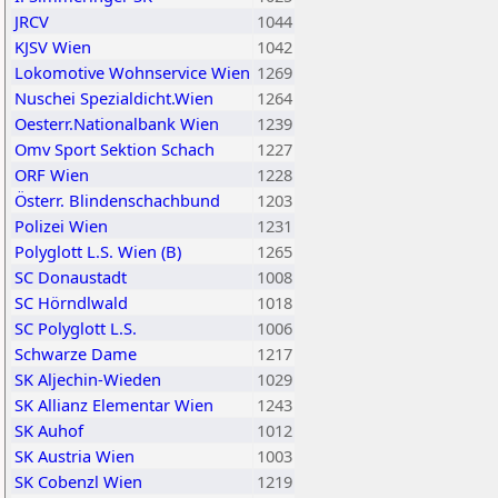
JRCV
1044
KJSV Wien
1042
Lokomotive Wohnservice Wien
1269
Nuschei Spezialdicht.Wien
1264
Oesterr.Nationalbank Wien
1239
Omv Sport Sektion Schach
1227
ORF Wien
1228
Österr. Blindenschachbund
1203
Polizei Wien
1231
Polyglott L.S. Wien (B)
1265
SC Donaustadt
1008
SC Hörndlwald
1018
SC Polyglott L.S.
1006
Schwarze Dame
1217
SK Aljechin-Wieden
1029
SK Allianz Elementar Wien
1243
SK Auhof
1012
SK Austria Wien
1003
SK Cobenzl Wien
1219