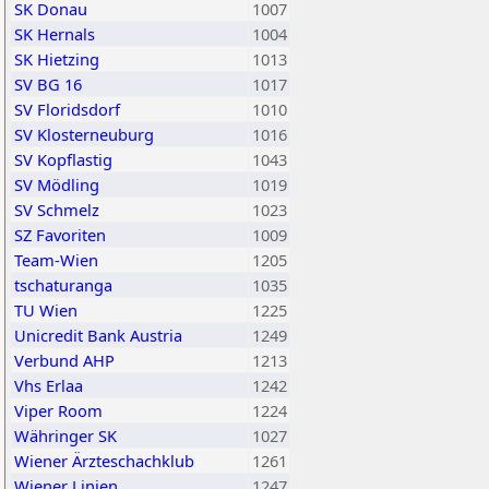
SK Donau
1007
SK Hernals
1004
SK Hietzing
1013
SV BG 16
1017
SV Floridsdorf
1010
SV Klosterneuburg
1016
SV Kopflastig
1043
SV Mödling
1019
SV Schmelz
1023
SZ Favoriten
1009
Team-Wien
1205
tschaturanga
1035
TU Wien
1225
Unicredit Bank Austria
1249
Verbund AHP
1213
Vhs Erlaa
1242
Viper Room
1224
Währinger SK
1027
Wiener Ärzteschachklub
1261
Wiener Linien
1247