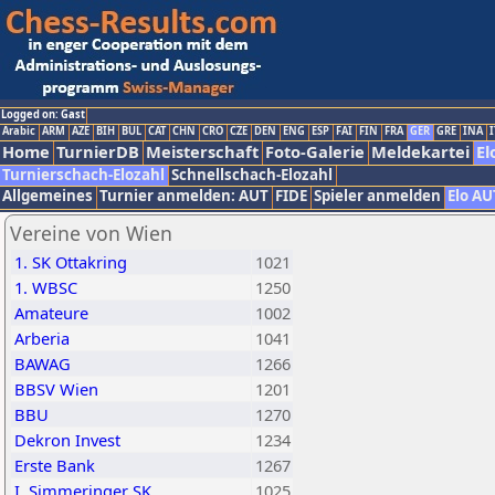
Logged on: Gast
Arabic
ARM
AZE
BIH
BUL
CAT
CHN
CRO
CZE
DEN
ENG
ESP
FAI
FIN
FRA
GER
GRE
INA
I
Home
TurnierDB
Meisterschaft
Foto-Galerie
Meldekartei
El
Turnierschach-Elozahl
Schnellschach-Elozahl
Allgemeines
Turnier anmelden: AUT
FIDE
Spieler anmelden
Elo AU
Vereine von Wien
1. SK Ottakring
1021
1. WBSC
1250
Amateure
1002
Arberia
1041
BAWAG
1266
BBSV Wien
1201
BBU
1270
Dekron Invest
1234
Erste Bank
1267
I. Simmeringer SK
1025