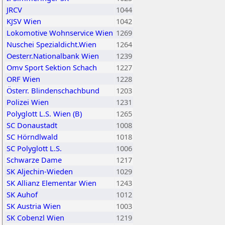
JRCV
1044
KJSV Wien
1042
Lokomotive Wohnservice Wien
1269
Nuschei Spezialdicht.Wien
1264
Oesterr.Nationalbank Wien
1239
Omv Sport Sektion Schach
1227
ORF Wien
1228
Österr. Blindenschachbund
1203
Polizei Wien
1231
Polyglott L.S. Wien (B)
1265
SC Donaustadt
1008
SC Hörndlwald
1018
SC Polyglott L.S.
1006
Schwarze Dame
1217
SK Aljechin-Wieden
1029
SK Allianz Elementar Wien
1243
SK Auhof
1012
SK Austria Wien
1003
SK Cobenzl Wien
1219