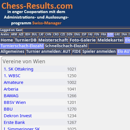
Logged on: Gast
Arabic
ARM
AZE
BIH
BUL
CAT
CHN
CRO
CZE
DEN
ENG
ESP
FAI
FIN
FRA
GER
GRE
INA
I
Home
TurnierDB
Meisterschaft
Foto-Galerie
Meldekartei
El
Turnierschach-Elozahl
Schnellschach-Elozahl
Allgemeines
Turnier anmelden: AUT
FIDE
Spieler anmelden
Elo AU
Vereine von Wien
1. SK Ottakring
1021
1. WBSC
1250
Amateure
1002
Arberia
1041
BAWAG
1266
BBSV Wien
1201
BBU
1270
Dekron Invest
1234
Erste Bank
1267
I. Simmeringer SK
1025