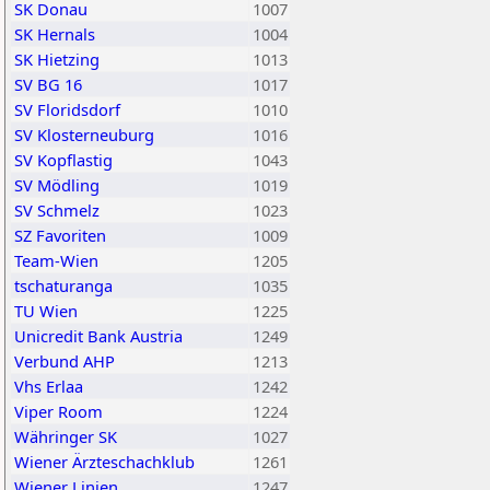
SK Donau
1007
SK Hernals
1004
SK Hietzing
1013
SV BG 16
1017
SV Floridsdorf
1010
SV Klosterneuburg
1016
SV Kopflastig
1043
SV Mödling
1019
SV Schmelz
1023
SZ Favoriten
1009
Team-Wien
1205
tschaturanga
1035
TU Wien
1225
Unicredit Bank Austria
1249
Verbund AHP
1213
Vhs Erlaa
1242
Viper Room
1224
Währinger SK
1027
Wiener Ärzteschachklub
1261
Wiener Linien
1247