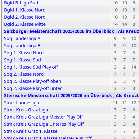
Bgld B-Liga Süd
10
10
6
Bgld 1. Klasse Nord
10
10
6
Bgld 2. Klasse Nord
10
10
6
Bgld 2. Klasse Mitte
14
14
8
Salzburger Meisterschaft 2025/2026 im Überblick
,
Als Kreuz
Sbg Landesliga A
9
9
10
Sbg Landesliga B
9
9
10
Sbg 1. Klasse Nord
7
7
8
Sbg 1. Klasse Süd
7
7
7
Sbg 1. Klasse Süd Play off
2
2
14
Sbg 2. Klasse Nord
7
7
7
Sbg 2. Klasse Play-off oben
3
3
4
Sbg 2. Klasse Play-off unten
3
3
3
Steirische Meisterschaft 2025/2026 im Überblick
,
Als Kreuzt
Stmk Landesliga
11
11
12
Stmk Kreis Graz Liga
7
7
8
Stmk Kreis Graz Liga Meister Play Off
3
3
4
Stmk Kreis Graz Liga Unteres Play Off
3
3
4
Stmk Kreis Graz 1. Klasse
7
7
8
Stmk Kreis Graz 1. Klasse Meister Play off
3
3
4