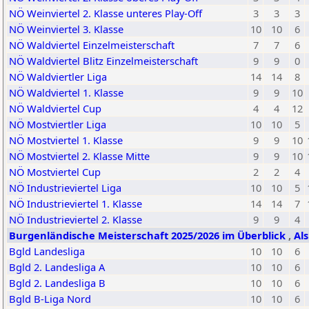
NÖ Weinviertel 2. Klasse unteres Play-Off
3
3
3
NÖ Weinviertel 3. Klasse
10
10
6
NÖ Waldviertel Einzelmeisterschaft
7
7
6
NÖ Waldviertel Blitz Einzelmeisterschaft
9
9
0
NÖ Waldviertler Liga
14
14
8
NÖ Waldviertel 1. Klasse
9
9
10
NÖ Waldviertel Cup
4
4
12
NÖ Mostviertler Liga
10
10
5
NÖ Mostviertel 1. Klasse
9
9
10
NÖ Mostviertel 2. Klasse Mitte
9
9
10
NÖ Mostviertel Cup
2
2
4
NÖ Industrieviertel Liga
10
10
5
NÖ Industrieviertel 1. Klasse
14
14
7
NÖ Industrieviertel 2. Klasse
9
9
4
Burgenländische Meisterschaft 2025/2026 im Überblick
,
Al
Bgld Landesliga
10
10
6
Bgld 2. Landesliga A
10
10
6
Bgld 2. Landesliga B
10
10
6
Bgld B-Liga Nord
10
10
6