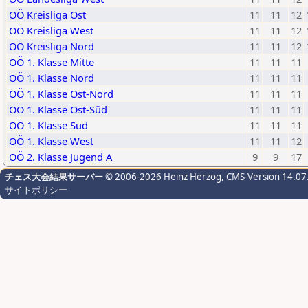
OÖ Kreisliga Ost
11
11
12
OÖ Kreisliga West
11
11
12
OÖ Kreisliga Nord
11
11
12
OÖ 1. Klasse Mitte
11
11
11
OÖ 1. Klasse Nord
11
11
11
OÖ 1. Klasse Ost-Nord
11
11
11
OÖ 1. Klasse Ost-Süd
11
11
11
OÖ 1. Klasse Süd
11
11
11
OÖ 1. Klasse West
11
11
12
OÖ 2. Klasse Jugend A
9
9
17
チェス大会結果サーバー
© 2006-2026 Heinz Herzog
, CMS-Version 14.07
サイトポリシー