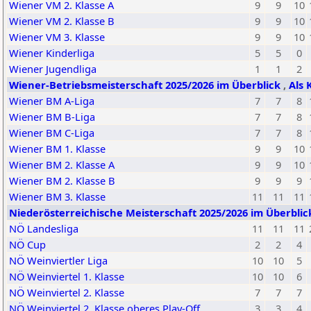
Wiener VM 2. Klasse A
9
9
10
Wiener VM 2. Klasse B
9
9
10
Wiener VM 3. Klasse
9
9
10
Wiener Kinderliga
5
5
0
Wiener Jugendliga
1
1
2
Wiener-Betriebsmeisterschaft 2025/2026 im Überblick
,
Als 
Wiener BM A-Liga
7
7
8
Wiener BM B-Liga
7
7
8
Wiener BM C-Liga
7
7
8
Wiener BM 1. Klasse
9
9
10
Wiener BM 2. Klasse A
9
9
10
Wiener BM 2. Klasse B
9
9
9
Wiener BM 3. Klasse
11
11
11
Niederösterreichische Meisterschaft 2025/2026 im Überbli
NÖ Landesliga
11
11
11
NÖ Cup
2
2
4
NÖ Weinviertler Liga
10
10
5
NÖ Weinviertel 1. Klasse
10
10
6
NÖ Weinviertel 2. Klasse
7
7
7
NÖ Weinviertel 2. Klasse oberes Play-Off
3
3
4