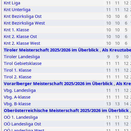
Knt Liga
11
11
12
Knt Unterliga
11
11
12
Knt Bezirksliga Ost
10
10
6
Knt Bezirksliga West
10
10
6
Knt 1. Klasse
10
10
5
Knt 2. Klasse Ost
10
10
6
Knt 2. Klasse West
10
10
6
Tiroler Meisterschaft 2025/2026 im Überblick
,
Als Kreuztabe
Tiroler Landesliga
9
9
10
Tirol Gebietsklasse
11
11
12
Tirol 1. Klasse
11
11
12
Tirol 2. Klasse
11
11
12
Vorarlberger Meisterschaft 2025/2026 im Überblick
,
Als Kr
Vbg. Landesliga
11
11
12
Vbg. A-klasse
11
11
12
Vbg. B-klasse
13
13
14
Oberösterreichische Meisterschaft 2025/2026 im Überblick
OÖ 1. Landesliga
11
11
12
OÖ Landesliga Ost
11
11
12
OÖ Landesliga West
11
11
12