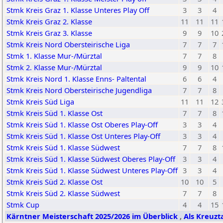
Stmk Kreis Graz 1. Klasse Unteres Play Off
3
3
4
Stmk Kreis Graz 2. Klasse
11
11
11
Stmk Kreis Graz 3. Klasse
9
9
10
Stmk Kreis Nord Obersteirische Liga
7
7
7
Stmk 1. Klasse Mur-/Mürztal
7
7
8
Stmk 2. Klasse Mur-/Mürztal
9
9
10
Stmk Kreis Nord 1. Klasse Enns- Paltental
6
6
4
Stmk Kreis Nord Obersteirische Jugendliga
7
7
8
Stmk Kreis Süd Liga
11
11
12
Stmk Kreis Süd 1. Klasse Ost
7
7
8
Stmk Kreis Süd 1. Klasse Ost Oberes Play-Off
3
3
4
Stmk Kreis Süd 1. Klasse Ost Unteres Play-Off
3
3
4
Stmk Kreis Süd 1. Klasse Südwest
7
7
8
Stmk Kreis Süd 1. Klasse Südwest Oberes Play-Off
3
3
4
Stmk Kreis Süd 1. Klasse Südwest Unteres Play-Off
3
3
4
Stmk Kreis Süd 2. Klasse Ost
10
10
5
Stmk Kreis Süd 2. Klasse Südwest
7
7
8
Stmk Cup
4
4
15
Kärntner Meisterschaft 2025/2026 im Überblick
,
Als Kreuzt