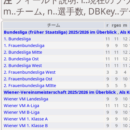
m..チーム, n..選手数, DBKey..
チーム
r
rges
m
Bundesliga (früher Staatsliga) 2025/2026 im Überblick
,
Als 
1. Bundesliga
11
11
12
1. Frauenbundesliga
9
9
10
2. Bundesliga Mitte
11
11
12
2. Bundesliga Ost
11
11
12
2. Bundesliga West
11
11
11
2. Frauenbundesliga West
3
3
4
2. Frauenbundesliga Ost
9
9
10
2. Frauenbundesliga MItte
5
5
5
Wiener-Vereinsmeisterschaft 2025/2026 im Überblick
,
Als K
Wiener VM Landesliga
9
9
10
Wiener VM A-Liga
11
11
12
Wiener VM B-Liga
9
9
10
Wiener VM 1. Klasse A
9
9
10
Wiener VM 1. Klasse B
9
9
10