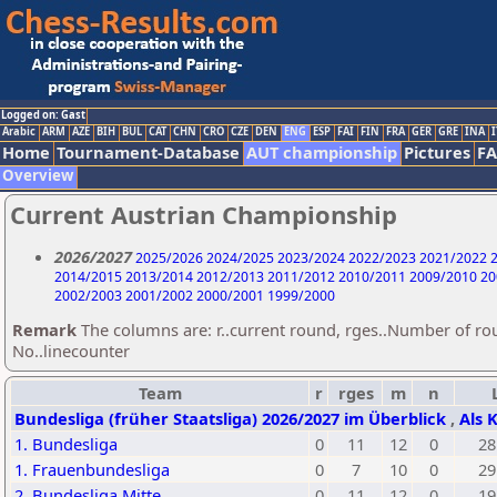
Logged on: Gast
Arabic
ARM
AZE
BIH
BUL
CAT
CHN
CRO
CZE
DEN
ENG
ESP
FAI
FIN
FRA
GER
GRE
INA
I
Home
Tournament-Database
AUT championship
Pictures
F
Overview
Current Austrian Championship
2026/2027
2025/2026
2024/2025
2023/2024
2022/2023
2021/2022
2
2014/2015
2013/2014
2012/2013
2011/2012
2010/2011
2009/2010
20
2002/2003
2001/2002
2000/2001
1999/2000
Remark
The columns are: r..current round, rges..Number of ro
No..linecounter
Team
r
rges
m
n
Bundesliga (früher Staatsliga) 2026/2027 im Überblick
,
Als 
1. Bundesliga
0
11
12
0
28
1. Frauenbundesliga
0
7
10
0
29
2. Bundesliga Mitte
0
11
12
0
19