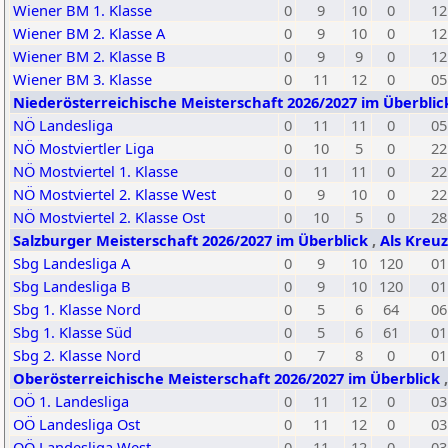
Wiener BM 1. Klasse
0
9
10
0
12
Wiener BM 2. Klasse A
0
9
10
0
12
Wiener BM 2. Klasse B
0
9
9
0
12
Wiener BM 3. Klasse
0
11
12
0
05
Niederösterreichische Meisterschaft 2026/2027 im Überbli
NÖ Landesliga
0
11
11
0
05
NÖ Mostviertler Liga
0
10
5
0
22
NÖ Mostviertel 1. Klasse
0
11
11
0
22
NÖ Mostviertel 2. Klasse West
0
9
10
0
22
NÖ Mostviertel 2. Klasse Ost
0
10
5
0
28
Salzburger Meisterschaft 2026/2027 im Überblick
,
Als Kreuz
Sbg Landesliga A
0
9
10
120
01
Sbg Landesliga B
0
9
10
120
01
Sbg 1. Klasse Nord
0
5
6
64
06
Sbg 1. Klasse Süd
0
5
6
61
01
Sbg 2. Klasse Nord
0
7
8
0
01
Oberösterreichische Meisterschaft 2026/2027 im Überblick
OÖ 1. Landesliga
0
11
12
0
03
OÖ Landesliga Ost
0
11
12
0
03
OÖ Landesliga West
0
11
12
0
03