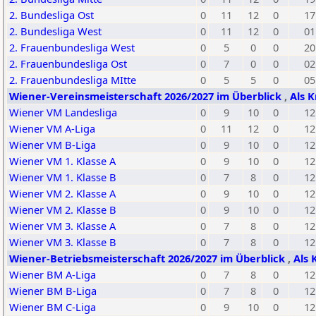
2. Bundesliga Ost
0
11
12
0
17
2. Bundesliga West
0
11
12
0
01
2. Frauenbundesliga West
0
5
0
0
20
2. Frauenbundesliga Ost
0
7
0
0
02
2. Frauenbundesliga MItte
0
5
5
0
05
Wiener-Vereinsmeisterschaft 2026/2027 im Überblick
,
Als K
Wiener VM Landesliga
0
9
10
0
12
Wiener VM A-Liga
0
11
12
0
12
Wiener VM B-Liga
0
9
10
0
12
Wiener VM 1. Klasse A
0
9
10
0
12
Wiener VM 1. Klasse B
0
7
8
0
12
Wiener VM 2. Klasse A
0
9
10
0
12
Wiener VM 2. Klasse B
0
9
10
0
12
Wiener VM 3. Klasse A
0
7
8
0
12
Wiener VM 3. Klasse B
0
7
8
0
12
Wiener-Betriebsmeisterschaft 2026/2027 im Überblick
,
Als 
Wiener BM A-Liga
0
7
8
0
12
Wiener BM B-Liga
0
7
8
0
12
Wiener BM C-Liga
0
9
10
0
12