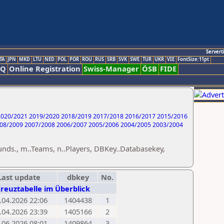
Servert
TA
JPN
MKD
LTU
NED
POL
POR
ROU
RUS
SRB
SVK
SWE
TUR
UKR
VIE
FontSize:11pt
AQ
Online Registration
Swiss-Manager
ÖSB
FIDE
020/2021
2019/2020
2018/2019
2017/2018
2016/2017
2015/2016
08/2009
2007/2008
2006/2007
2005/2006
2004/2005
2003/2004
unds., m..Teams, n..Players, DBKey..Databasekey,
Last update
dbkey
No.
Kreuztabelle im Überblick
.04.2026 22:06
1404438
1
.04.2026 23:39
1405166
2
.06.2026 08:01
1409864
3