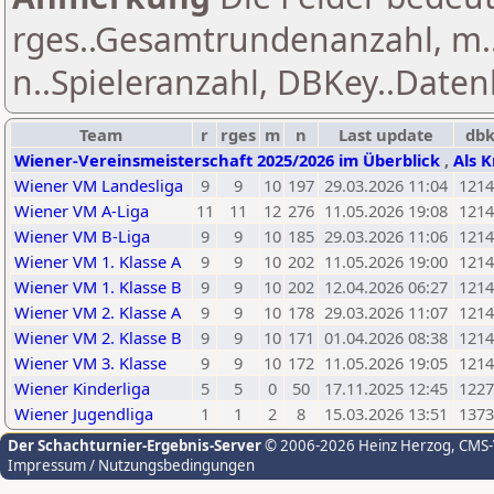
rges..Gesamtrundenanzahl, m.
n..Spieleranzahl, DBKey..Daten
Team
r
rges
m
n
Last update
db
Wiener-Vereinsmeisterschaft 2025/2026 im Überblick
,
Als K
Wiener VM Landesliga
9
9
10
197
29.03.2026 11:04
121
Wiener VM A-Liga
11
11
12
276
11.05.2026 19:08
121
Wiener VM B-Liga
9
9
10
185
29.03.2026 11:06
121
Wiener VM 1. Klasse A
9
9
10
202
11.05.2026 19:00
121
Wiener VM 1. Klasse B
9
9
10
202
12.04.2026 06:27
121
Wiener VM 2. Klasse A
9
9
10
178
29.03.2026 11:07
121
Wiener VM 2. Klasse B
9
9
10
171
01.04.2026 08:38
121
Wiener VM 3. Klasse
9
9
10
172
11.05.2026 19:05
121
Wiener Kinderliga
5
5
0
50
17.11.2025 12:45
122
Wiener Jugendliga
1
1
2
8
15.03.2026 13:51
137
Der Schachturnier-Ergebnis-Server
© 2006-2026 Heinz Herzog
, CMS
Impressum / Nutzungsbedingungen