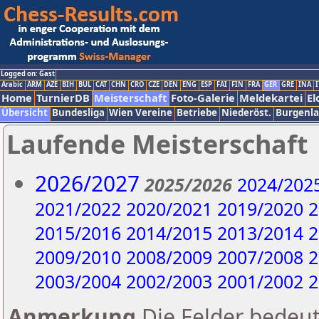
Logged on: Gast
Arabic
ARM
AZE
BIH
BUL
CAT
CHN
CRO
CZE
DEN
ENG
ESP
FAI
FIN
FRA
GER
GRE
INA
I
Home
TurnierDB
Meisterschaft
Foto-Galerie
Meldekartei
El
Übersicht
Bundesliga
Wien Vereine
Betriebe
Niederöst.
Burgenl
Laufende Meisterschaft
2026/2027
2025/2026
2024/202
2021/2022
2020/2021
2019/2020
2
2015/2016
2014/2015
2013/2014
2
2009/2010
2008/2009
2007/2008
2
2003/2004
2002/2003
2001/2002
2
Anmerkung
Die Felder bedeut