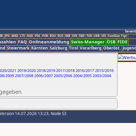
Servert
TA
JPN
MKD
LTU
NED
POL
POR
ROU
RUS
SRB
SVK
SWE
TUR
UKR
VIE
FontSize:11pt
ozahlen
FAQ
Onlineanmeldung
Swiss-Manager
ÖSB
FIDE
and
Steiermark
Kärnten
Salzburg
Tirol
Vorarlberg
Oberöst.
Jugend
020/2021
2019/2020
2018/2019
2017/2018
2016/2017
2015/2016
08/2009
2007/2008
2006/2007
2005/2006
2004/2005
2003/2004
ngegeben
-Version 14.07.2026 13:23, Node S3