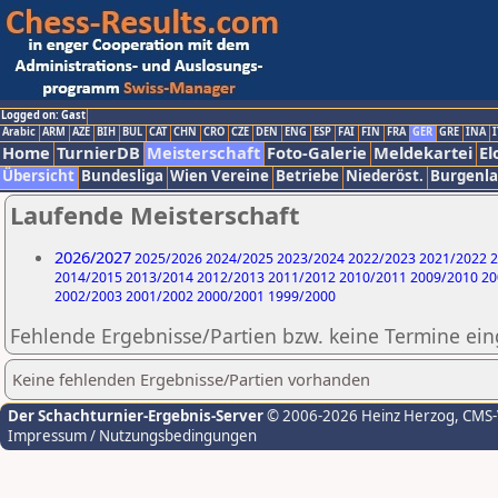
Logged on: Gast
Arabic
ARM
AZE
BIH
BUL
CAT
CHN
CRO
CZE
DEN
ENG
ESP
FAI
FIN
FRA
GER
GRE
INA
I
Home
TurnierDB
Meisterschaft
Foto-Galerie
Meldekartei
El
Übersicht
Bundesliga
Wien Vereine
Betriebe
Niederöst.
Burgenl
Laufende Meisterschaft
2026/2027
2025/2026
2024/2025
2023/2024
2022/2023
2021/2022
2
2014/2015
2013/2014
2012/2013
2011/2012
2010/2011
2009/2010
20
2002/2003
2001/2002
2000/2001
1999/2000
Fehlende Ergebnisse/Partien bzw. keine Termine ei
Keine fehlenden Ergebnisse/Partien vorhanden
Der Schachturnier-Ergebnis-Server
© 2006-2026 Heinz Herzog
, CMS
Impressum / Nutzungsbedingungen