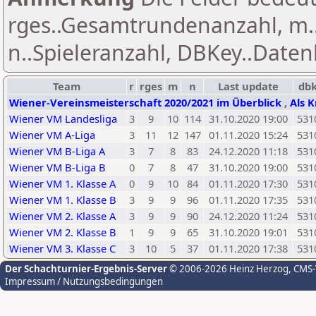
rges..Gesamtrundenanzahl, m.
n..Spieleranzahl, DBKey..Daten
Team
r
rges
m
n
Last update
db
Wiener-Vereinsmeisterschaft 2020/2021 im Überblick
,
Als K
Wiener VM Landesliga
3
9
10
114
31.10.2020 19:00
531
Wiener VM A-Liga
3
11
12
147
01.11.2020 15:24
531
Wiener VM B-Liga A
3
7
8
83
24.12.2020 11:18
531
Wiener VM B-Liga B
0
7
8
47
31.10.2020 19:00
531
Wiener VM 1. Klasse A
0
9
10
84
01.11.2020 17:30
531
Wiener VM 1. Klasse B
3
9
9
96
01.11.2020 17:35
531
Wiener VM 2. Klasse A
3
9
9
90
24.12.2020 11:24
531
Wiener VM 2. Klasse B
1
9
9
65
31.10.2020 19:01
531
Wiener VM 3. Klasse C
3
10
5
37
01.11.2020 17:38
531
Der Schachturnier-Ergebnis-Server
© 2006-2026 Heinz Herzog
, CMS
Impressum / Nutzungsbedingungen