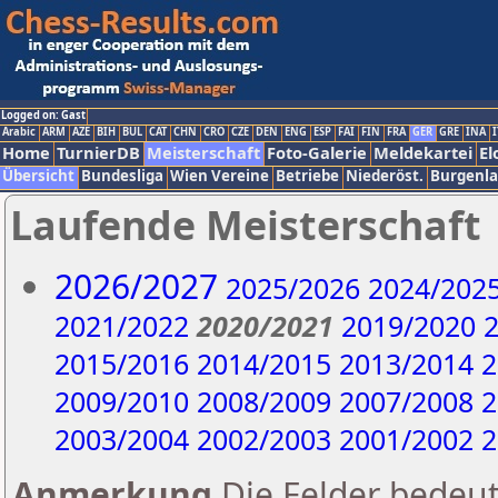
Logged on: Gast
Arabic
ARM
AZE
BIH
BUL
CAT
CHN
CRO
CZE
DEN
ENG
ESP
FAI
FIN
FRA
GER
GRE
INA
I
Home
TurnierDB
Meisterschaft
Foto-Galerie
Meldekartei
El
Übersicht
Bundesliga
Wien Vereine
Betriebe
Niederöst.
Burgenl
Laufende Meisterschaft
2026/2027
2025/2026
2024/202
2021/2022
2020/2021
2019/2020
2
2015/2016
2014/2015
2013/2014
2
2009/2010
2008/2009
2007/2008
2
2003/2004
2002/2003
2001/2002
2
Anmerkung
Die Felder bedeut