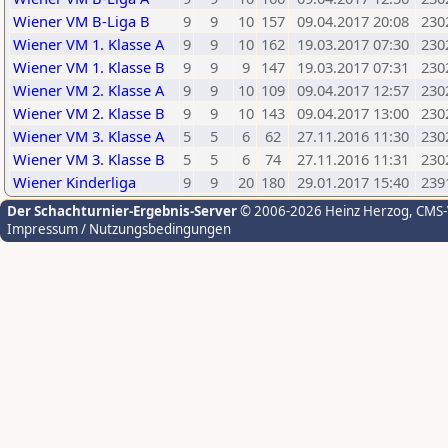
Wiener VM B-Liga B
9
9
10
157
09.04.2017 20:08
230
Wiener VM 1. Klasse A
9
9
10
162
19.03.2017 07:30
230
Wiener VM 1. Klasse B
9
9
9
147
19.03.2017 07:31
230
Wiener VM 2. Klasse A
9
9
10
109
09.04.2017 12:57
230
Wiener VM 2. Klasse B
9
9
10
143
09.04.2017 13:00
230
Wiener VM 3. Klasse A
5
5
6
62
27.11.2016 11:30
230
Wiener VM 3. Klasse B
5
5
6
74
27.11.2016 11:31
230
Wiener Kinderliga
9
9
20
180
29.01.2017 15:40
239
Der Schachturnier-Ergebnis-Server
© 2006-2026 Heinz Herzog
, CMS
Impressum / Nutzungsbedingungen