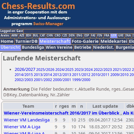
Logged on: Gast
Arabic
ARM
AZE
BIH
BUL
CAT
CHN
CRO
CZE
DEN
ENG
ESP
FAI
FIN
FRA
GER
GRE
INA
I
Home
TurnierDB
Meisterschaft
Foto-Galerie
Meldekartei
El
Übersicht
Bundesliga
Wien Vereine
Betriebe
Niederöst.
Burgenl
Laufende Meisterschaft
2026/2027
2025/2026
2024/2025
2023/2024
2022/2023
2021/2022
2
2014/2015
2013/2014
2012/2013
2011/2012
2010/2011
2009/2010
20
2002/2003
2001/2002
2000/2001
1999/2000
Anmerkung
Die Felder bedeuten: r..Aktuelle Runde, rges..Ges
DBKey..Datenbankkey, Nr..Zähler
Team
r
rges
m
n
Last update
db
Wiener-Vereinsmeisterschaft 2016/2017 im Überblick
,
Als K
Wiener VM Landesliga
9
9
10
215
09.04.2017 12:54
230
Wiener VM A-Liga
9
9
10
174
18.03.2017 20:52
230
Wiener VM B-Liga A
9
9
10
166
09.04.2017 12:56
230