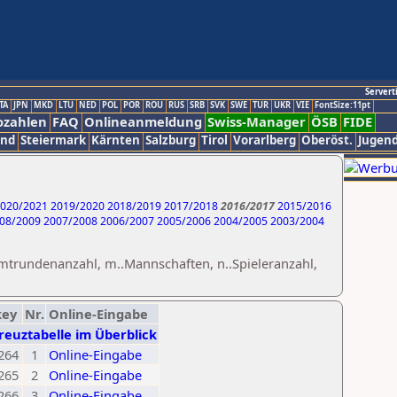
Servert
TA
JPN
MKD
LTU
NED
POL
POR
ROU
RUS
SRB
SVK
SWE
TUR
UKR
VIE
FontSize:11pt
ozahlen
FAQ
Onlineanmeldung
Swiss-Manager
ÖSB
FIDE
and
Steiermark
Kärnten
Salzburg
Tirol
Vorarlberg
Oberöst.
Jugend
020/2021
2019/2020
2018/2019
2017/2018
2016/2017
2015/2016
08/2009
2007/2008
2006/2007
2005/2006
2004/2005
2003/2004
amtrundenanzahl, m..Mannschaften, n..Spieleranzahl,
key
Nr.
Online-Eingabe
reuztabelle im Überblick
264
1
Online-Eingabe
265
2
Online-Eingabe
266
3
Online-Eingabe