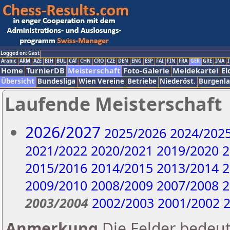
Logged on: Gast
Arabic
ARM
AZE
BIH
BUL
CAT
CHN
CRO
CZE
DEN
ENG
ESP
FAI
FIN
FRA
GER
GRE
INA
I
Home
TurnierDB
Meisterschaft
Foto-Galerie
Meldekartei
El
Übersicht
Bundesliga
Wien Vereine
Betriebe
Niederöst.
Burgenl
Laufende Meisterschaft
2026/2027
2025/2026
2024/202
2021/2022
2020/2021
2019/2020
2
2015/2016
2014/2015
2013/2014
2
2009/2010
2008/2009
2007/2008
2
2003/2004
2002/2003
2001/2002
2
Anmerkung
Die Felder bedeut