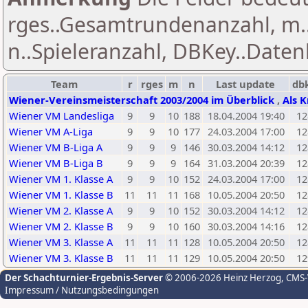
rges..Gesamtrundenanzahl, m.
n..Spieleranzahl, DBKey..Daten
Team
r
rges
m
n
Last update
db
Wiener-Vereinsmeisterschaft 2003/2004 im Überblick
,
Als K
Wiener VM Landesliga
9
9
10
188
18.04.2004 19:40
12
Wiener VM A-Liga
9
9
10
177
24.03.2004 17:00
12
Wiener VM B-Liga A
9
9
9
146
30.03.2004 14:12
12
Wiener VM B-Liga B
9
9
9
164
31.03.2004 20:39
12
Wiener VM 1. Klasse A
9
9
10
152
24.03.2004 17:00
12
Wiener VM 1. Klasse B
11
11
11
168
10.05.2004 20:50
12
Wiener VM 2. Klasse A
9
9
10
152
30.03.2004 14:12
12
Wiener VM 2. Klasse B
9
9
10
160
30.03.2004 14:16
12
Wiener VM 3. Klasse A
11
11
11
128
10.05.2004 20:50
12
Wiener VM 3. Klasse B
11
11
11
129
10.05.2004 20:50
12
Der Schachturnier-Ergebnis-Server
© 2006-2026 Heinz Herzog
, CMS
Impressum / Nutzungsbedingungen