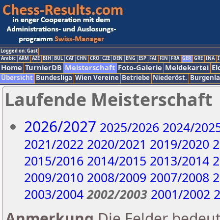
Logged on: Gast
Arabic
ARM
AZE
BIH
BUL
CAT
CHN
CRO
CZE
DEN
ENG
ESP
FAI
FIN
FRA
GER
GRE
INA
I
Home
TurnierDB
Meisterschaft
Foto-Galerie
Meldekartei
El
Übersicht
Bundesliga
Wien Vereine
Betriebe
Niederöst.
Burgenl
Laufende Meisterschaft
2026/2027
2025/2026
2024/202
2021/2022
2020/2021
2019/2020
2
2015/2016
2014/2015
2013/2014
2
2009/2010
2008/2009
2007/2008
2
2003/2004
2002/2003
2001/2002
2
Anmerkung
Die Felder bedeut