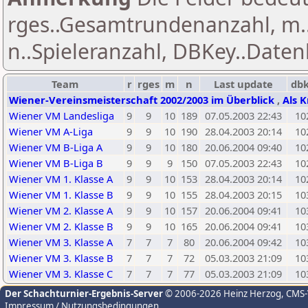
rges..Gesamtrundenanzahl, m.
n..Spieleranzahl, DBKey..Daten
Team
r
rges
m
n
Last update
db
Wiener-Vereinsmeisterschaft 2002/2003 im Überblick
,
Als K
Wiener VM Landesliga
9
9
10
189
07.05.2003 22:43
10
Wiener VM A-Liga
9
9
10
190
28.04.2003 20:14
10
Wiener VM B-Liga A
9
9
10
180
20.06.2004 09:40
10
Wiener VM B-Liga B
9
9
9
150
07.05.2003 22:43
10
Wiener VM 1. Klasse A
9
9
10
153
28.04.2003 20:14
10
Wiener VM 1. Klasse B
9
9
10
155
28.04.2003 20:15
10
Wiener VM 2. Klasse A
9
9
10
157
20.06.2004 09:41
10
Wiener VM 2. Klasse B
9
9
10
165
20.06.2004 09:41
10
Wiener VM 3. Klasse A
7
7
7
80
20.06.2004 09:42
10
Wiener VM 3. Klasse B
7
7
7
72
05.03.2003 21:09
10
Wiener VM 3. Klasse C
7
7
7
77
05.03.2003 21:09
10
Der Schachturnier-Ergebnis-Server
© 2006-2026 Heinz Herzog
, CMS
Impressum / Nutzungsbedingungen