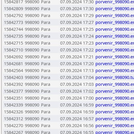
15842817
998090
Para
07.09.2024 17:30
porvenir_998090.e
15842809
998090
Para
07.09.2024 17:30
porvenir_998090.e
15842792
998090
Para
07.09.2024 17:29
porvenir_998090.e
15842773
998090
Para
07.09.2024 17:27
porvenir_998090.e
15842744
998090
Para
07.09.2024 17:25
porvenir_998090.e
15842735
998090
Para
07.09.2024 17:24
porvenir_998090.e
15842715
998090
Para
07.09.2024 17:23
porvenir_998090.e
15842710
998090
Para
07.09.2024 17:22
porvenir_998090.e
15842692
998090
Para
07.09.2024 17:21
porvenir_998090.e
15842681
998090
Para
07.09.2024 17:20
porvenir_998090.e
15842564
998090
Para
07.09.2024 17:13
porvenir_998090.e
15842403
998090
Para
07.09.2024 17:04
porvenir_998090.t
15842392
998090
Para
07.09.2024 17:03
porvenir_998090.e
15842377
998090
Para
07.09.2024 17:02
porvenir_998090.e
15842351
998090
Para
07.09.2024 17:00
porvenir_998090.e
15842339
998090
Para
07.09.2024 16:59
porvenir_998090.e
15842326
998090
Para
07.09.2024 16:59
porvenir_998090.e
15842312
998090
Para
07.09.2024 16:57
porvenir_998090.e
15842270
998090
Para
07.09.2024 16:56
porvenir_998090.e
15842267
998090
Para
07.09.2024 16:55
porvenir_998090.e