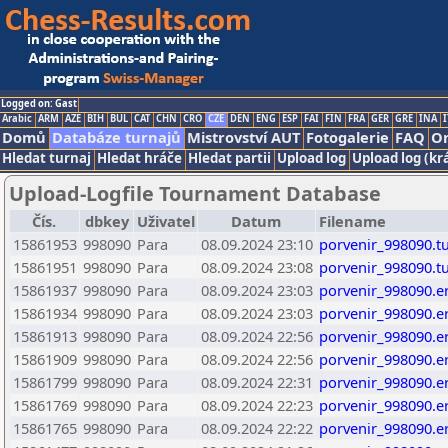
Logged on: Gast
Arabic
ARM
AZE
BIH
BUL
CAT
CHN
CRO
CZE
DEN
ENG
ESP
FAI
FIN
FRA
GER
GRE
INA
I
Domů
Databáze turnajů
Mistrovství AUT
Fotogalerie
FAQ
On
Hledat turnaj
Hledat hráče
Hledat partii
Upload log
Upload log (kr
Upload-Logfile Tournament Database
Čís.
dbkey
Uživatel
Datum
Filename
15861953
998090
Para
08.09.2024 23:10
porvenir_998090.t
15861951
998090
Para
08.09.2024 23:08
porvenir_998090.t
15861937
998090
Para
08.09.2024 23:03
porvenir_998090.e
15861934
998090
Para
08.09.2024 23:03
porvenir_998090.e
15861913
998090
Para
08.09.2024 22:56
porvenir_998090.e
15861909
998090
Para
08.09.2024 22:56
porvenir_998090.e
15861799
998090
Para
08.09.2024 22:31
porvenir_998090.e
15861769
998090
Para
08.09.2024 22:23
porvenir_998090.e
15861765
998090
Para
08.09.2024 22:22
porvenir_998090.e