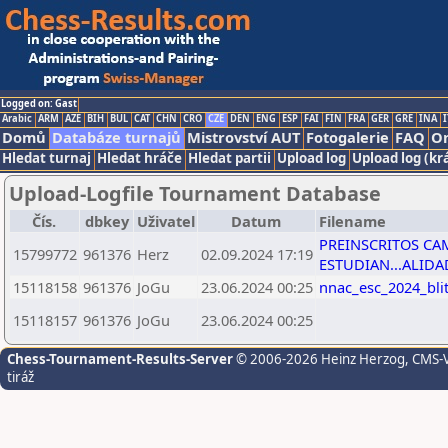
Logged on: Gast
Arabic
ARM
AZE
BIH
BUL
CAT
CHN
CRO
CZE
DEN
ENG
ESP
FAI
FIN
FRA
GER
GRE
INA
I
Domů
Databáze turnajů
Mistrovství AUT
Fotogalerie
FAQ
On
Hledat turnaj
Hledat hráče
Hledat partii
Upload log
Upload log (kr
Upload-Logfile Tournament Database
Čís.
dbkey
Uživatel
Datum
Filename
PREINSCRITOS C
15799772
961376
Herz
02.09.2024 17:19
ESTUDIAN...ALIDA
15118158
961376
JoGu
23.06.2024 00:25
nnac_esc_2024_bli
15118157
961376
JoGu
23.06.2024 00:25
Chess-Tournament-Results-Server
© 2006-2026 Heinz Herzog
, CMS-
tiráž