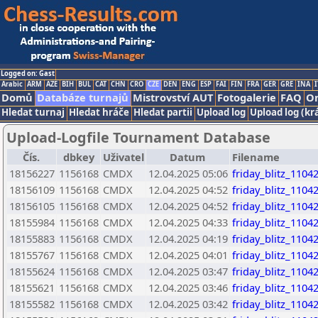
Logged on: Gast
Arabic
ARM
AZE
BIH
BUL
CAT
CHN
CRO
CZE
DEN
ENG
ESP
FAI
FIN
FRA
GER
GRE
INA
I
Domů
Databáze turnajů
Mistrovství AUT
Fotogalerie
FAQ
On
Hledat turnaj
Hledat hráče
Hledat partii
Upload log
Upload log (kr
Upload-Logfile Tournament Database
Čís.
dbkey
Uživatel
Datum
Filename
18156227
1156168
CMDX
12.04.2025 05:06
friday_blitz_110
18156109
1156168
CMDX
12.04.2025 04:52
friday_blitz_110
18156105
1156168
CMDX
12.04.2025 04:52
friday_blitz_110
18155984
1156168
CMDX
12.04.2025 04:33
friday_blitz_110
18155883
1156168
CMDX
12.04.2025 04:19
friday_blitz_110
18155767
1156168
CMDX
12.04.2025 04:01
friday_blitz_110
18155624
1156168
CMDX
12.04.2025 03:47
friday_blitz_110
18155621
1156168
CMDX
12.04.2025 03:46
friday_blitz_110
18155582
1156168
CMDX
12.04.2025 03:42
friday_blitz_110