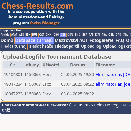
Logged on: Gast
Arabic
ARM
AZE
BIH
BUL
CAT
CHN
CRO
CZE
DEN
ENG
ESP
FAI
FIN
FRA
GER
GRE
INA
I
Domů
Databáze turnajů
Mistrovství AUT
Fotogalerie
FAQ
On
Hledat turnaj
Hledat hráče
Hledat partii
Upload log
Upload log (kr
Upload-Logfile Tournament Database
Čís.
dbkey
Uživatel
Datum
Filename
19104301
1150068
Herz
24.06.2025 19:30
Eliminatorias JDE
18047234
1150068
Escz
03.04.2025 08:22
eliminatorias_jd
18047233
1150068
Escz
03.04.2025 08:22
Chess-Tournament-Results-Server
© 2006-2026 Heinz Herzog
, CMS-
tiráž