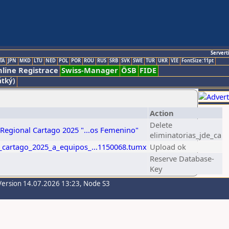
Servert
TA
JPN
MKD
LTU
NED
POL
POR
ROU
RUS
SRB
SVK
SWE
TUR
UKR
VIE
FontSize:11pt
line Registrace
Swiss-Manager
ÖSB
FIDE
átký)
Action
Delete
 Regional Cartago 2025 "...os Femenino"
eliminatorias_jde_ca
e_cartago_2025_a_equipos_...1150068.tumx
Upload ok
Reserve Database-
Key
Version 14.07.2026 13:23, Node S3