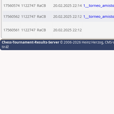
17560574
1122747
RaCB
20.02.2025 22:14
1__torneo_amist
17560562
1122747
RaCB
20.02.2025 22:12
1__torneo_amist
17560561
1122747
RaCB
20.02.2025 22:12
Chess-Tournament-Results-Server
© 2006-2026 Heinz Herzog
, CMS-
tiráž