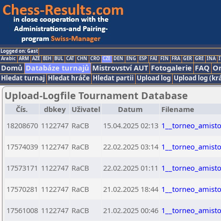
Logged on: Gast
Arabic
ARM
AZE
BIH
BUL
CAT
CHN
CRO
CZE
DEN
ENG
ESP
FAI
FIN
FRA
GER
GRE
INA
I
Domů
Databáze turnajů
Mistrovství AUT
Fotogalerie
FAQ
On
Hledat turnaj
Hledat hráče
Hledat partii
Upload log
Upload log (kr
Upload-Logfile Tournament Database
Čís.
dbkey
Uživatel
Datum
Filename
18208670
1122747
RaCB
15.04.2025 02:13
1__torneo_amist
17574039
1122747
RaCB
22.02.2025 03:14
1__torneo_amist
17573171
1122747
RaCB
22.02.2025 01:11
1__torneo_amist
17570281
1122747
RaCB
21.02.2025 18:44
1__torneo_amist
17561008
1122747
RaCB
21.02.2025 00:46
1__torneo_amist