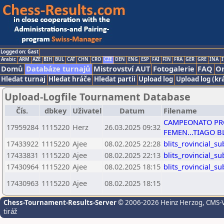
Logged on: Gast
Arabic
ARM
AZE
BIH
BUL
CAT
CHN
CRO
CZE
DEN
ENG
ESP
FAI
FIN
FRA
GER
GRE
INA
I
Domů
Databáze turnajů
Mistrovství AUT
Fotogalerie
FAQ
On
Hledat turnaj
Hledat hráče
Hledat partii
Upload log
Upload log (kr
Upload-Logfile Tournament Database
Čís.
dbkey
Uživatel
Datum
Filename
CAMPEONATO PRO
17959284
1115220
Herz
26.03.2025 09:32
FEMEN...TIAGO B
17433922
1115220
Ajee
08.02.2025 22:28
blits_rovincial_
17433831
1115220
Ajee
08.02.2025 22:13
blits_rovincial_
17430964
1115220
Ajee
08.02.2025 18:15
blits_rovincial_
17430963
1115220
Ajee
08.02.2025 18:15
Chess-Tournament-Results-Server
© 2006-2026 Heinz Herzog
, CMS-
tiráž