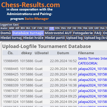
Logged on: Gast
Arabic
ARM
AZE
BIH
BUL
CAT
CHN
CRO
CZE
DEN
ENG
ESP
FAI
FIN
FRA
GER
GRE
INA
I
Domů
Databáze turnajů
Mistrovství AUT
Fotogalerie
FAQ
On
Hledat turnaj
Hledat hráče
Hledat partii
Upload log
Upload log (kr
Upload-Logfile Tournament Database
Čís.
dbkey
Uživatel
Datum
Filename
Sexto Torneo Inter
15988495
1015886
Guat
22.09.2024 16:52
CATEGORIA:
15988445
1015886
Guat
22.09.2024 16:49
jalapa2024_10158
15988425
1015886
Guat
22.09.2024 16:47
jalapa2024_10158
15988420
1015886
Guat
22.09.2024 16:46
jalapa2024_10158
15988339
1015886
Guat
22.09.2024 16:38
jalapa2024_10158
15987437
1015886
Guat
22.09.2024 15:07
jalapa2024_10158
15981337
1015886
Guat
22.09.2024 09:25
jalapa2024_10158
15981324
1015886
Guat
22.09.2024 09:24
jalapa2024_10158