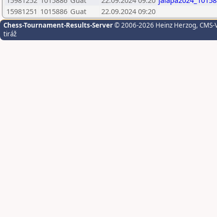
15981252
1015886
Guat
22.09.2024 09:20
jalapa2024_10158
15981251
1015886
Guat
22.09.2024 09:20
Chess-Tournament-Results-Server
© 2006-2026 Heinz Herzog
, CMS-
tiráž