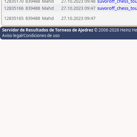
12835170
839488
Mahd
27.10.2023 09:48
suvoroff_chess_to
12835166
839488
Mahd
27.10.2023 09:47
suvoroff_chess_to
12835165
839488
Mahd
27.10.2023 09:47
Servidor de Resultados de Torneos de Ajedrez
© 2006-2026 Heinz H
Aviso legal/Condiciones de uso