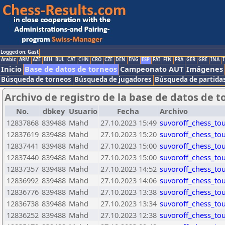
Logged on: Gast
Arabic
ARM
AZE
BIH
BUL
CAT
CHN
CRO
CZE
DEN
ENG
ESP
FAI
FIN
FRA
GER
GRE
INA
I
Inicio
Base de datos de torneos
Campeonato AUT
Imágenes
Búsqueda de torneos
Búsqueda de jugadores
Búsqueda de partida
Archivo de registro de la base de datos de t
No.
dbkey
Usuario
Fecha
Archivo
12837868
839488
Mahd
27.10.2023 15:49
suvoroff_chess_to
12837619
839488
Mahd
27.10.2023 15:20
suvoroff_chess_to
12837441
839488
Mahd
27.10.2023 15:00
suvoroff_chess_to
12837440
839488
Mahd
27.10.2023 15:00
suvoroff_chess_to
12837357
839488
Mahd
27.10.2023 14:52
suvoroff_chess_to
12836992
839488
Mahd
27.10.2023 14:06
suvoroff_chess_to
12836776
839488
Mahd
27.10.2023 13:38
suvoroff_chess_to
12836738
839488
Mahd
27.10.2023 13:34
suvoroff_chess_to
12836252
839488
Mahd
27.10.2023 12:38
suvoroff_chess_to