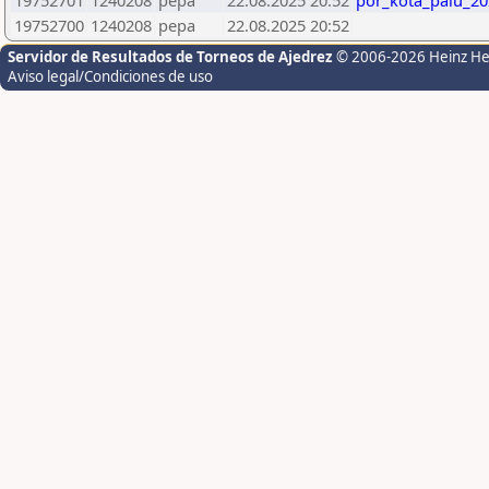
19752701
1240208
pepa
22.08.2025 20:52
por_kota_palu_20
19752700
1240208
pepa
22.08.2025 20:52
Servidor de Resultados de Torneos de Ajedrez
© 2006-2026 Heinz H
Aviso legal/Condiciones de uso