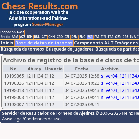
Logged on: Gast
Arabic
ARM
AZE
BIH
BUL
CAT
CHN
CRO
CZE
DEN
ENG
ESP
FAI
FIN
FRA
GER
GRE
INA
I
Inicio
Base de datos de torneos
Campeonato AUT
Imágenes
Búsqueda de torneos
Búsqueda de jugadores
Búsqueda de partida
Archivo de registro de la base de datos de t
No.
dbkey
Usuario
Fecha
Archivo
19199865
1211134
I112
04.07.2025 12:58
silver04_1211134.
19198326
1211134
I112
04.07.2025 10:22
silver04_1211134.
19198018
1211134
I112
04.07.2025 09:43
silver04_1211134.
19198008
1211134
I112
04.07.2025 09:41
silver04_1211134.
19198007
1211134
I112
04.07.2025 09:41
Servidor de Resultados de Torneos de Ajedrez
© 2006-2026 Heinz H
Aviso legal/Condiciones de uso