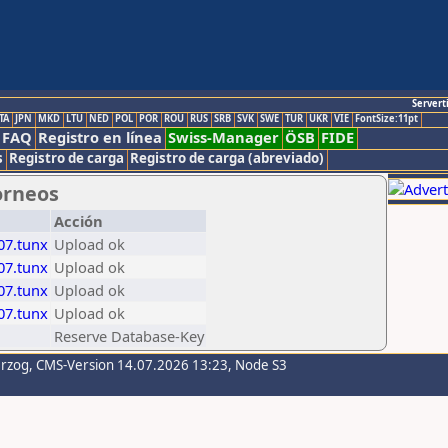
Servert
TA
JPN
MKD
LTU
NED
POL
POR
ROU
RUS
SRB
SVK
SWE
TUR
UKR
VIE
FontSize:11pt
FAQ
Registro en línea
Swiss-Manager
ÖSB
FIDE
s
Registro de carga
Registro de carga (abreviado)
orneos
Acción
07.tunx
Upload ok
07.tunx
Upload ok
07.tunx
Upload ok
07.tunx
Upload ok
Reserve Database-Key
erzog
, CMS-Version 14.07.2026 13:23, Node S3