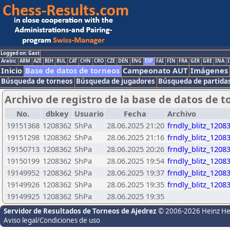
Logged on: Gast
Arabic
ARM
AZE
BIH
BUL
CAT
CHN
CRO
CZE
DEN
ENG
ESP
FAI
FIN
FRA
GER
GRE
INA
I
Inicio
Base de datos de torneos
Campeonato AUT
Imágenes
Búsqueda de torneos
Búsqueda de jugadores
Búsqueda de partida
Archivo de registro de la base de datos de t
No.
dbkey
Usuario
Fecha
Archivo
19151368
1208362
ShPa
28.06.2025 21:20
frndly_blitz_1208
19151298
1208362
ShPa
28.06.2025 21:16
frndly_blitz_1208
19150713
1208362
ShPa
28.06.2025 20:26
frndly_blitz_1208
19150199
1208362
ShPa
28.06.2025 19:54
frndly_blitz_1208
19149952
1208362
ShPa
28.06.2025 19:37
frndly_blitz_1208
19149926
1208362
ShPa
28.06.2025 19:35
frndly_blitz_1208
19149925
1208362
ShPa
28.06.2025 19:35
Servidor de Resultados de Torneos de Ajedrez
© 2006-2026 Heinz H
Aviso legal/Condiciones de uso