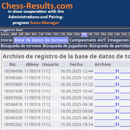
Logged on: Gast
Arabic
ARM
AZE
BIH
BUL
CAT
CHN
CRO
CZE
DEN
ENG
ESP
FAI
FIN
FRA
GER
GRE
INA
I
Inicio
Base de datos de torneos
Campeonato AUT
Imágenes
Búsqueda de torneos
Búsqueda de jugadores
Búsqueda de partida
Archivo de registro de la base de datos de t
No.
dbkey
Usuario
Fecha
Archivo
18598698
1178319
I112
16.05.2025 12:44
__________31____
18598266
1178319
I112
16.05.2025 12:05
__________31____
18597809
1178319
I112
16.05.2025 11:22
__________31____
18597438
1178319
I112
16.05.2025 10:42
__________31____
18597056
1178319
I112
16.05.2025 10:02
__________31____
18596818
1178319
I112
16.05.2025 09:38
__________31____
18596523
1178319
I112
16.05.2025 09:00
__________31____
18596328
1178319
I112
16.05.2025 08:38
__________31____
18592262
1178319
I112
15.05.2025 19:14
__________31____