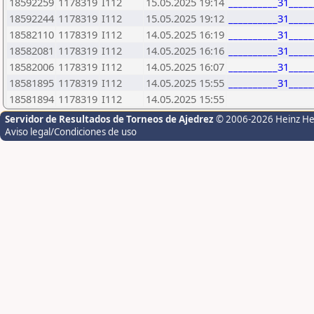
18592259
1178319
I112
15.05.2025 19:14
__________31____
18592244
1178319
I112
15.05.2025 19:12
__________31____
18582110
1178319
I112
14.05.2025 16:19
__________31____
18582081
1178319
I112
14.05.2025 16:16
__________31____
18582006
1178319
I112
14.05.2025 16:07
__________31____
18581895
1178319
I112
14.05.2025 15:55
__________31____
18581894
1178319
I112
14.05.2025 15:55
Servidor de Resultados de Torneos de Ajedrez
© 2006-2026 Heinz H
Aviso legal/Condiciones de uso