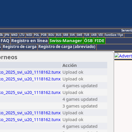
Servert
TA
JPN
MKD
LTU
NED
POL
POR
ROU
RUS
SRB
SVK
SWE
TUR
UKR
VIE
FontSize:11pt
FAQ
Registro en línea
Swiss-Manager
ÖSB
FIDE
s
Registro de carga
Registro de carga (abreviado)
orneos
Acción
ko_2025_svi_u20_1118162.tunx
Upload ok
ko_2025_svi_u20_1118162.tunx
Upload ok
4 games updated
ko_2025_svi_u20_1118162.tunx
Upload ok
4 games updated
3 games updated
ko_2025_svi_u20_1118162.tunx
Upload ok
ko_2025_svi_u20_1118162.tunx
Upload ok
4 games updated