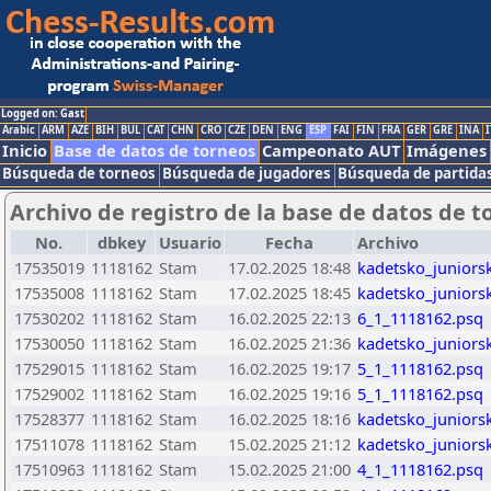
Logged on: Gast
Arabic
ARM
AZE
BIH
BUL
CAT
CHN
CRO
CZE
DEN
ENG
ESP
FAI
FIN
FRA
GER
GRE
INA
I
Inicio
Base de datos de torneos
Campeonato AUT
Imágenes
Búsqueda de torneos
Búsqueda de jugadores
Búsqueda de partida
Archivo de registro de la base de datos de t
No.
dbkey
Usuario
Fecha
Archivo
17535019
1118162
Stam
17.02.2025 18:48
kadetsko_juniors
17535008
1118162
Stam
17.02.2025 18:45
kadetsko_juniors
17530202
1118162
Stam
16.02.2025 22:13
6_1_1118162.psq
17530050
1118162
Stam
16.02.2025 21:36
kadetsko_juniors
17529015
1118162
Stam
16.02.2025 19:17
5_1_1118162.psq
17529002
1118162
Stam
16.02.2025 19:16
5_1_1118162.psq
17528377
1118162
Stam
16.02.2025 18:16
kadetsko_juniors
17511078
1118162
Stam
15.02.2025 21:12
kadetsko_juniors
17510963
1118162
Stam
15.02.2025 21:00
4_1_1118162.psq