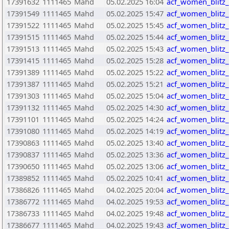
17391632
1111465
Mahd
05.02.2025 16:04
acf_women_blitz
17391549
1111465
Mahd
05.02.2025 15:47
acf_women_blitz
17391522
1111465
Mahd
05.02.2025 15:45
acf_women_blitz
17391515
1111465
Mahd
05.02.2025 15:44
acf_women_blitz
17391513
1111465
Mahd
05.02.2025 15:43
acf_women_blitz
17391415
1111465
Mahd
05.02.2025 15:28
acf_women_blitz
17391389
1111465
Mahd
05.02.2025 15:22
acf_women_blitz
17391387
1111465
Mahd
05.02.2025 15:21
acf_women_blitz
17391303
1111465
Mahd
05.02.2025 15:04
acf_women_blitz
17391132
1111465
Mahd
05.02.2025 14:30
acf_women_blitz
17391101
1111465
Mahd
05.02.2025 14:24
acf_women_blitz
17391080
1111465
Mahd
05.02.2025 14:19
acf_women_blitz
17390863
1111465
Mahd
05.02.2025 13:40
acf_women_blitz
17390837
1111465
Mahd
05.02.2025 13:36
acf_women_blitz
17390650
1111465
Mahd
05.02.2025 13:06
acf_women_blitz
17389852
1111465
Mahd
05.02.2025 10:41
acf_women_blitz
17386826
1111465
Mahd
04.02.2025 20:04
acf_women_blitz
17386772
1111465
Mahd
04.02.2025 19:53
acf_women_blitz
17386733
1111465
Mahd
04.02.2025 19:48
acf_women_blitz
17386677
1111465
Mahd
04.02.2025 19:43
acf_women_blitz