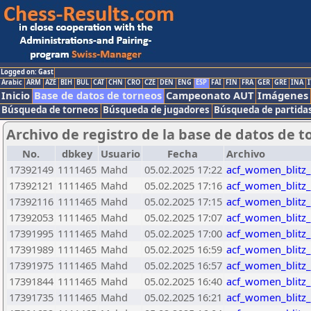
Logged on: Gast
Arabic
ARM
AZE
BIH
BUL
CAT
CHN
CRO
CZE
DEN
ENG
ESP
FAI
FIN
FRA
GER
GRE
INA
I
Inicio
Base de datos de torneos
Campeonato AUT
Imágenes
Búsqueda de torneos
Búsqueda de jugadores
Búsqueda de partida
Archivo de registro de la base de datos de t
No.
dbkey
Usuario
Fecha
Archivo
17392149
1111465
Mahd
05.02.2025 17:22
acf_women_blitz
17392121
1111465
Mahd
05.02.2025 17:16
acf_women_blitz
17392116
1111465
Mahd
05.02.2025 17:15
acf_women_blitz
17392053
1111465
Mahd
05.02.2025 17:07
acf_women_blitz
17391995
1111465
Mahd
05.02.2025 17:00
acf_women_blitz
17391989
1111465
Mahd
05.02.2025 16:59
acf_women_blitz
17391975
1111465
Mahd
05.02.2025 16:57
acf_women_blitz
17391844
1111465
Mahd
05.02.2025 16:40
acf_women_blitz
17391735
1111465
Mahd
05.02.2025 16:21
acf_women_blitz