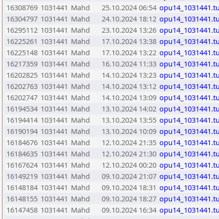
16308769
1031441
Mahd
25.10.2024 06:54
opu14_1031441.t
16304797
1031441
Mahd
24.10.2024 18:12
opu14_1031441.t
16295112
1031441
Mahd
23.10.2024 13:26
opu14_1031441.t
16225261
1031441
Mahd
17.10.2024 13:38
opu14_1031441.t
16225148
1031441
Mahd
17.10.2024 13:22
opu14_1031441.t
16217359
1031441
Mahd
16.10.2024 11:33
opu14_1031441.t
16202825
1031441
Mahd
14.10.2024 13:23
opu14_1031441.t
16202763
1031441
Mahd
14.10.2024 13:12
opu14_1031441.t
16202747
1031441
Mahd
14.10.2024 13:09
opu14_1031441.t
16194534
1031441
Mahd
13.10.2024 14:02
opu14_1031441.t
16194414
1031441
Mahd
13.10.2024 13:55
opu14_1031441.t
16190194
1031441
Mahd
13.10.2024 10:09
opu14_1031441.t
16184676
1031441
Mahd
12.10.2024 21:35
opu14_1031441.t
16184635
1031441
Mahd
12.10.2024 21:30
opu14_1031441.t
16167624
1031441
Mahd
12.10.2024 00:20
opu14_1031441.t
16149219
1031441
Mahd
09.10.2024 21:07
opu14_1031441.t
16148184
1031441
Mahd
09.10.2024 18:31
opu14_1031441.t
16148155
1031441
Mahd
09.10.2024 18:27
opu14_1031441.t
16147458
1031441
Mahd
09.10.2024 16:34
opu14_1031441.t