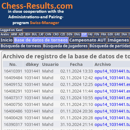
Logged on: Gast
Arabic
ARM
AZE
BIH
BUL
CAT
CHN
CRO
CZE
DEN
ENG
ESP
FAI
FIN
FRA
GER
GRE
INA
I
Inicio
Base de datos de torneos
Campeonato AUT
Imágenes
Búsqueda de torneos
Búsqueda de jugadores
Búsqueda de partida
Archivo de registro de la base de datos de t
No.
dbkey
Usuario
Fecha
Archivo
16410391
1031441
Mahd
02.11.2024 13:33
opu14_1031441.t
16409484
1031441
Mahd
02.11.2024 12:42
opu14_1031441.t
16409152
1031441
Mahd
02.11.2024 12:25
opu14_1031441.e
16408291
1031441
Mahd
02.11.2024 11:44
opu14_1031441.e
16407317
1031441
Mahd
02.11.2024 10:55
opu14_1031441.e
16400750
1031441
Mahd
01.11.2024 21:10
opu14_1031441.t
16400486
1031441
Mahd
01.11.2024 20:36
opu14_1031441.t
16400428
1031441
Mahd
01.11.2024 20:28
opu14_1031441.t
16390317
1031441
Mahd
31.10.2024 21:14
opu14_1031441.t