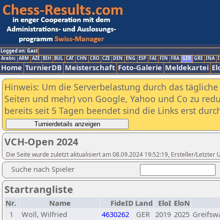
Logged on: Gast
Arabic
ARM
AZE
BIH
BUL
CAT
CHN
CRO
CZE
DEN
ENG
ESP
FAI
FIN
FRA
GER
GRE
INA
I
Home
TurnierDB
Meisterschaft
Foto-Galerie
Meldekartei
El
Hinweis: Um die Serverbelastung durch das tägliche D
Seiten und mehr) von Google, Yahoo und Co zu reduz
bereits seit 5 Tagen beendet sind die Links erst dur
VCH-Open 2024
Die Seite wurde zuletzt aktualisiert am 08.09.2024 19:52:19, Ersteller/Letzter
Suche nach Spieler
Startrangliste
Nr.
Name
FideID
Land
EloI
EloN
1
Woll, Wilfried
4630262
GER
2019
2025
Greifsw