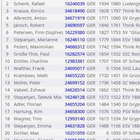
2
Schenk, Rafael
16246039
GER
1934
1880
Ludwigs
3
Krause, Enrico
34618490
GER
1828
1797
Think R
4
Albrecht, Anton
34671919
GER
1771
1060
SV Gryp
5
Jänsch, Robert
24690597
GER
1840
1761
Think R
6
Petersen, Finn (Sophie)
16229380
GER
1827
1753
SV "Glüc
7
Stepanjan, Marianne
16246110
GER
1779
1664
ESV 188
8
Peilert, Maximilian
34686312
GER
1742
1594
Think R
9
Große-Thie, Paul
16282574
GER
1654
1552
SSC Ros
10
Eichler, Charline
12983381
GER
1707
1504
SF Schw
11
Walther, Frank
24695017
GER
0
1504
SVG Läuf
12
Krambeer, Matti
34655220
GER
1732
1451
SV Grün
13
Möller, Peter
24699152
GER
1736
1458
SC Meck
14
Vakeel, Eshwar
34626514
GER
1662
1501
Think R
15
Stepanjan, Tatevik Mia
16246128
GER
1572
1522
ESV 188
16
Adler, Florian
34655204
GER
1484
1340
SV Gryp
17
Hartung, Kim
34658300
GER
1576
1350
PSV Rib
18
Wagner, Tino
12993140
GER
1615
1334
SV Gryp
19
Stepanjan, Emma
34631828
GER
1488
1106
ESV 188
20
Eichler, Max
16251059
GER
0
1093
SF Schw