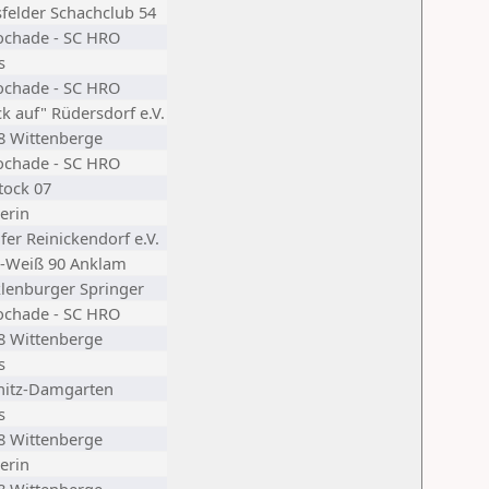
felder Schachclub 54
ochade - SC HRO
s
ochade - SC HRO
k auf" Rüdersdorf e.V.
8 Wittenberge
ochade - SC HRO
tock 07
erin
er Reinickendorf e.V.
-Weiß 90 Anklam
lenburger Springer
ochade - SC HRO
8 Wittenberge
s
nitz-Damgarten
s
8 Wittenberge
erin