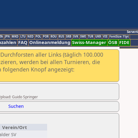
Servert
TA
JPN
MKD
LTU
NED
POL
POR
ROU
RUS
SRB
SVK
SWE
TUR
UKR
VIE
FontSize:11pt
ozahlen
FAQ
Onlineanmeldung
Swiss-Manager
ÖSB
FIDE
urchforsten aller Links (täglich 100.000
ieren, werden bei allen Turnieren, die
ch folgenden Knopf angezeigt:
 Upload: Guido Springer
Suchen
Verein/Ort
alder SV