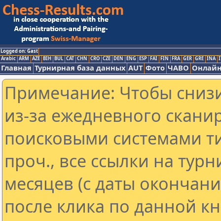
Logged on: Gast
Arabic
ARM
AZE
BIH
BUL
CAT
CHN
CRO
CZE
DEN
ENG
ESP
FAI
FIN
FRA
GER
GRE
INA
I
Главная
Турнирная база данных
AUT
Фото
ЧАВО
Онлайн
Примечание: Чтобы снизи
из-за ежедневного скани
поисковыми системами ти
проч., все ссылки на тур
месяцев (с даты окончан
после клика по данной кн