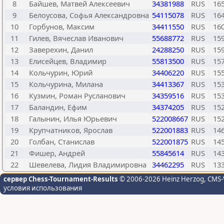
8
Байшев, Матвей Алексеевич
34381988
RUS
16
9
Белоусова, Софья Александровна
54115078
RUS
16
10
Горбунов, Максим
34411550
RUS
16
11
Гилев, Вячеслав Иванович
55688772
RUS
15
12
Заверехин, Данил
24288250
RUS
15
13
Елисейцев, Владимир
55813500
RUS
15
14
Кольчурин, Юрий
34406220
RUS
15
15
Кольчурина, Милана
34413367
RUS
15
16
Кузмин, Роман Русланович
34359516
RUS
15
17
Баландин, Ефим
34374205
RUS
15
18
Галынин, Илья Юрьевич
522008667
RUS
15
19
Крупчатников, Ярослав
522001883
RUS
14
20
Голбан, Станислав
522001875
RUS
14
21
Фишер, Андрей
55845614
RUS
14
22
Шевелева, Лидия Владимировна
34462295
RUS
13
сервер Chess-Tournament-Results
© 2006-2026 Heinz Herzog
, CMS-
условия использования