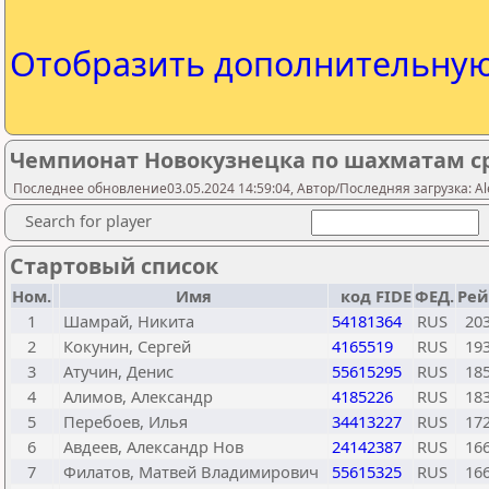
Отобразить дополнительну
Чемпионат Новокузнецка по шахматам с
Последнее обновление03.05.2024 14:59:04, Автор/Последняя загрузка: Al
Search for player
Стартовый список
Ном.
Имя
код FIDE
ФЕД.
Рей
1
Шамрай, Никита
54181364
RUS
20
2
Кокунин, Сергей
4165519
RUS
19
3
Атучин, Денис
55615295
RUS
18
4
Алимов, Александр
4185226
RUS
18
5
Перебоев, Илья
34413227
RUS
17
6
Авдеев, Александр Нов
24142387
RUS
16
7
Филатов, Матвей Владимирович
55615325
RUS
16