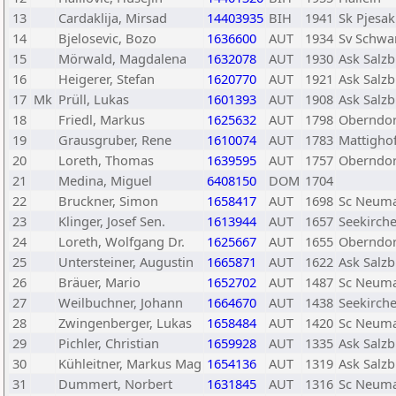
13
Cardaklija, Mirsad
14403935
BIH
1941
Sk Pjesak
14
Bjelosevic, Bozo
1636600
AUT
1934
Sv Schwa
15
Mörwald, Magdalena
1632078
AUT
1930
Ask Salz
16
Heigerer, Stefan
1620770
AUT
1921
Ask Salz
17
Mk
Prüll, Lukas
1601393
AUT
1908
Ask Salz
18
Friedl, Markus
1625632
AUT
1798
Oberndor
19
Grausgruber, Rene
1610074
AUT
1783
Mattigho
20
Loreth, Thomas
1639595
AUT
1757
Oberndor
21
Medina, Miguel
6408150
DOM
1704
22
Bruckner, Simon
1658417
AUT
1698
Sc Neuma
23
Klinger, Josef Sen.
1613944
AUT
1657
Seekirch
24
Loreth, Wolfgang Dr.
1625667
AUT
1655
Oberndor
25
Untersteiner, Augustin
1665871
AUT
1622
Ask Salz
26
Bräuer, Mario
1652702
AUT
1487
Sc Neuma
27
Weilbuchner, Johann
1664670
AUT
1438
Seekirch
28
Zwingenberger, Lukas
1658484
AUT
1420
Sc Neuma
29
Pichler, Christian
1659928
AUT
1335
Ask Salz
30
Kühleitner, Markus Mag
1654136
AUT
1319
Ask Salz
31
Dummert, Norbert
1631845
AUT
1316
Sc Neuma