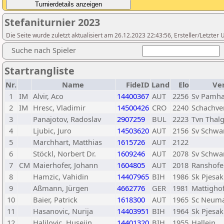
Stefaniturnier 2023
Die Seite wurde zuletzt aktualisiert am 26.12.2023 22:43:56, Ersteller/Letzter
Suche nach Spieler
Startrangliste
Nr.
Name
FideID
Land
Elo
Ve
1
IM
Alvir, Aco
14400367
AUT
2256
Sv Pamh
2
IM
Hresc, Vladimir
14500426
CRO
2240
Schachve
3
Panajotov, Radoslav
2907259
BUL
2223
Tvn Thal
4
Ljubic, Juro
14503620
AUT
2156
Sv Schwa
5
Marchhart, Matthias
1615726
AUT
2122
6
Stöckl, Norbert Dr.
1609246
AUT
2078
Sv Schwa
7
CM
Maierhofer, Johann
1604805
AUT
2018
Ranshofe
8
Hamzic, Vahidin
14407965
BIH
1986
Sk Pjesak
9
Aßmann, Jürgen
4662776
GER
1981
Mattigho
10
Baier, Patrick
1618300
AUT
1965
Sc Neuma
11
Hasanovic, Nurija
14403951
BIH
1964
Sk Pjesak
12
Halilovic, Husejin
14401320
BIH
1955
Hallein