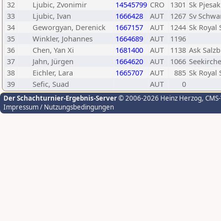
32
Ljubic, Zvonimir
14545799
CRO
1301
Sk Pjesak
33
Ljubic, Ivan
1666428
AUT
1267
Sv Schwa
34
Geworgyan, Derenick
1667157
AUT
1244
Sk Royal 
35
Winkler, Johannes
1664689
AUT
1196
36
Chen, Yan Xi
1681400
AUT
1138
Ask Salz
37
Jahn, Jürgen
1664620
AUT
1066
Seekirch
38
Eichler, Lara
1665707
AUT
885
Sk Royal 
39
Sefic, Suad
AUT
0
Der Schachturnier-Ergebnis-Server
© 2006-2026 Heinz Herzog
, CMS
Impressum / Nutzungsbedingungen