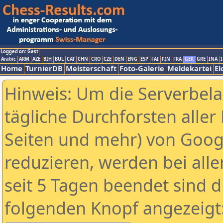
Logged on: Gast
Arabic
ARM
AZE
BIH
BUL
CAT
CHN
CRO
CZE
DEN
ENG
ESP
FAI
FIN
FRA
GER
GRE
INA
I
Home
TurnierDB
Meisterschaft
Foto-Galerie
Meldekartei
El
Hinweis: Um die Serverbel
tägliche Durchforsten aller 
Seiten und mehr) von Goog
reduzieren, werden bei alle
seit 5 Tagen beendet sind d
folgenden Knopf angezeigt