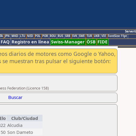
Servert
TA
JPN
MKD
LTU
NED
POL
POR
ROU
RUS
SRB
SVK
SWE
TUR
UKR
VIE
FontSize:11pt
FAQ
Registro en línea
Swiss-Manager
ÖSB
FIDE
aneos diarios de motores como Google o Yahoo,
 se muestran tras pulsar el siguiente botón:
hess Federation (Licence 158)
Buscar
Elo
Club/Ciudad
322
Alcudia
150
Son Dameto