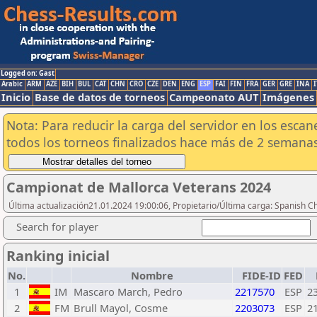
Logged on: Gast
Arabic
ARM
AZE
BIH
BUL
CAT
CHN
CRO
CZE
DEN
ENG
ESP
FAI
FIN
FRA
GER
GRE
INA
I
Inicio
Base de datos de torneos
Campeonato AUT
Imágenes
Nota: Para reducir la carga del servidor en los esc
todos los torneos finalizados hace más de 2 semanas
Campionat de Mallorca Veterans 2024
Última actualización21.01.2024 19:00:06, Propietario/Última carga: Spanish C
Search for player
Ranking inicial
No.
Nombre
FIDE-ID
FED
1
IM
Mascaro March, Pedro
2217570
ESP
2
2
FM
Brull Mayol, Cosme
2203073
ESP
2