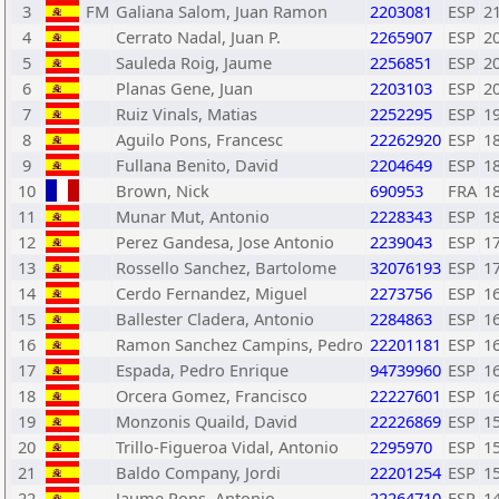
3
FM
Galiana Salom, Juan Ramon
2203081
ESP
2
4
Cerrato Nadal, Juan P.
2265907
ESP
2
5
Sauleda Roig, Jaume
2256851
ESP
2
6
Planas Gene, Juan
2203103
ESP
2
7
Ruiz Vinals, Matias
2252295
ESP
1
8
Aguilo Pons, Francesc
22262920
ESP
1
9
Fullana Benito, David
2204649
ESP
1
10
Brown, Nick
690953
FRA
1
11
Munar Mut, Antonio
2228343
ESP
1
12
Perez Gandesa, Jose Antonio
2239043
ESP
1
13
Rossello Sanchez, Bartolome
32076193
ESP
1
14
Cerdo Fernandez, Miguel
2273756
ESP
1
15
Ballester Cladera, Antonio
2284863
ESP
1
16
Ramon Sanchez Campins, Pedro
22201181
ESP
1
17
Espada, Pedro Enrique
94739960
ESP
1
18
Orcera Gomez, Francisco
22227601
ESP
1
19
Monzonis Quaild, David
22226869
ESP
1
20
Trillo-Figueroa Vidal, Antonio
2295970
ESP
1
21
Baldo Company, Jordi
22201254
ESP
1
22
Jaume Pons, Antonio
22264710
ESP
1