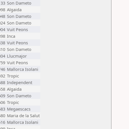
133
Son Dameto
098
Algaida
048
Son Dameto
024
Son Dameto
904
Vuit Peons
898
Inca
838
Vuit Peons
810
Son Dameto
804
Llucmajor
759
Vuit Peons
746
Mallorca Isolani
692
Tropic
688
Independent
658
Algaida
609
Son Dameto
606
Tropic
583
Megaescacs
580
Maria de la Salut
516
Mallorca Isolani
499
Inca