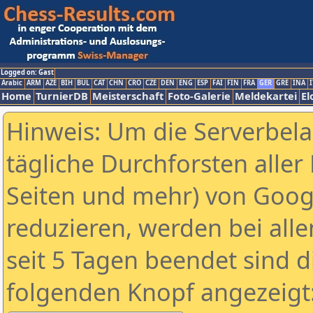
Logged on: Gast
Arabic
ARM
AZE
BIH
BUL
CAT
CHN
CRO
CZE
DEN
ENG
ESP
FAI
FIN
FRA
GER
GRE
INA
I
Home
TurnierDB
Meisterschaft
Foto-Galerie
Meldekartei
El
Hinweis: Um die Serverbel
tägliche Durchforsten aller 
Seiten und mehr) von Goog
reduzieren, werden bei alle
seit 5 Tagen beendet sind d
folgenden Knopf angezeigt