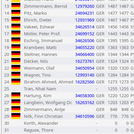
13
Zimmermann, Bernd
12979260
GER
1487
1487
G
14
Pitz, Marko
24694231
GER
1477
1477
G
15
Ehrich, Dieter
12931969
GER
1467
1467
P
16
Vakeel, Eshwar
34626514
GER
1456
1456
S
17
Möller, Peter Prof.
24699152
GER
1443
1443
S
18
Eschrig, Immanuel
34626506
GER
1395
1395
G
19
Krambeer, Matti
34655220
GER
1363
1363
S
20
Steltner, Hannes
34666400
GER
1344
1344
P
21
Decker, Nils
16273761
GER
1324
1324
S
22
Weimann, Olaf
34650954
GER
1320
1320
G
23
Wagner, Tino
12993140
GER
1284
1284
S
24
Ibrahim Ahmed, Ahmed
16282566
GER
1273
1273
S
25
Tran, Nhat Nam
-
1255
1255
G
26
Hartung, Kim
34658300
GER
1220
1220
P
27
Langbein, Wolfgang Dr.
16263162
GER
1203
1203
P
28
Zimmermann, Antje
GER
848
848
G
29
Nilk, Finn Christian
34610596
GER
776
776
S
30
Korth, Alexander
-
0
0
G
31
Raguse, Thore
-
0
0
G