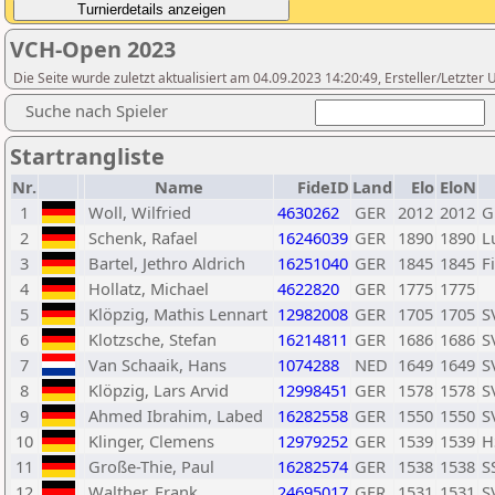
VCH-Open 2023
Die Seite wurde zuletzt aktualisiert am 04.09.2023 14:20:49, Ersteller/Letzter
Suche nach Spieler
Startrangliste
Nr.
Name
FideID
Land
Elo
EloN
1
Woll, Wilfried
4630262
GER
2012
2012
G
2
Schenk, Rafael
16246039
GER
1890
1890
L
3
Bartel, Jethro Aldrich
16251040
GER
1845
1845
F
4
Hollatz, Michael
4622820
GER
1775
1775
5
Klöpzig, Mathis Lennart
12982008
GER
1705
1705
S
6
Klotzsche, Stefan
16214811
GER
1686
1686
S
7
Van Schaaik, Hans
1074288
NED
1649
1649
S
8
Klöpzig, Lars Arvid
12998451
GER
1578
1578
S
9
Ahmed Ibrahim, Labed
16282558
GER
1550
1550
S
10
Klinger, Clemens
12979252
GER
1539
1539
H
11
Große-Thie, Paul
16282574
GER
1538
1538
S
12
Walther, Frank
24695017
GER
1531
1531
S