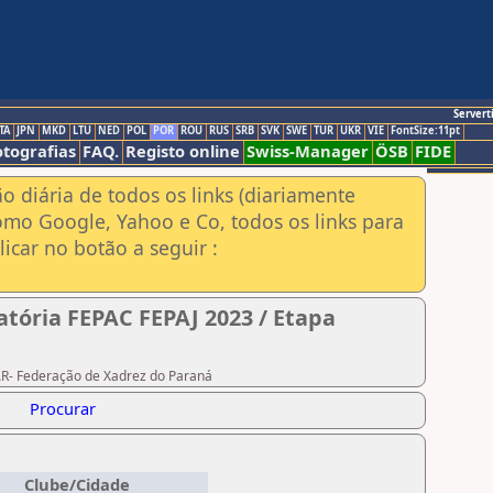
Servert
TA
JPN
MKD
LTU
NED
POL
POR
ROU
RUS
SRB
SVK
SWE
TUR
UKR
VIE
FontSize:11pt
otografias
FAQ.
Registo online
Swiss-Manager
ÖSB
FIDE
ão diária de todos os links (diariamente
omo Google, Yahoo e Co, todos os links para
icar no botão a seguir :
tória FEPAC FEPAJ 2023 / Etapa
PAR- Federação de Xadrez do Paraná
Procurar
Clube/Cidade