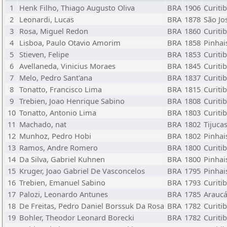
1
Henk Filho, Thiago Augusto Oliva
BRA
1906
Curiti
2
Leonardi, Lucas
BRA
1878
São Jo
3
Rosa, Miguel Redon
BRA
1860
Curiti
4
Lisboa, Paulo Otavio Amorim
BRA
1858
Pinhai
5
Stieven, Felipe
BRA
1853
Curiti
6
Avellaneda, Vinicius Moraes
BRA
1845
Curiti
7
Melo, Pedro Sant'ana
BRA
1837
Curitib
8
Tonatto, Francisco Lima
BRA
1815
Curiti
9
Trebien, Joao Henrique Sabino
BRA
1808
Curiti
10
Tonatto, Antonio Lima
BRA
1803
Curiti
11
Machado, nat
BRA
1802
Tijuca
12
Munhoz, Pedro Hobi
BRA
1802
Pinhai
13
Ramos, Andre Romero
BRA
1800
Curiti
14
Da Silva, Gabriel Kuhnen
BRA
1800
Pinhai
15
Kruger, Joao Gabriel De Vasconcelos
BRA
1795
Pinhai
16
Trebien, Emanuel Sabino
BRA
1793
Curiti
17
Palozi, Leonardo Antunes
BRA
1785
Araucár
18
De Freitas, Pedro Daniel Borssuk Da Rosa
BRA
1782
Curiti
19
Bohler, Theodor Leonard Borecki
BRA
1782
Curiti