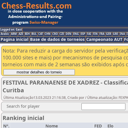
Logged on: Gast
Arabic
ARM
AZE
BIH
BUL
CAT
CHN
CRO
CZE
DEN
ENG
ESP
FAI
FIN
FRA
GER
GRE
INA
I
Pagina inicial
Base de dados de torneios
Campeonato AUT
F
Nota: Para reduzir a carga do servidor pela verificaç
100.000 sites e mais) por mecanismos de pesquisa c
torneios com mais de 2 semanas são exibidos após cl
FESTIVAL PARANAENSE DE XADREZ - Classifica
Curitba
Última Atualização13.03.2023 21:16:38, Criado por / Última atualização: FEX
Search for player
Ranking inicial
Nº.
Nome
FED
Elo