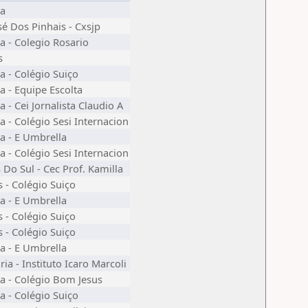
ba
sé Dos Pinhais - Cxsjp
ba - Colegio Rosario
s
ba - Colégio Suiço
ba - Equipe Escolta
a - Cei Jornalista Claudio A
ba - Colégio Sesi Internacion
ba - E Umbrella
ba - Colégio Sesi Internacion
s Do Sul - Cec Prof. Kamilla
s - Colégio Suiço
ba - E Umbrella
s - Colégio Suiço
s - Colégio Suiço
ba - E Umbrella
ia - Instituto Icaro Marcoli
ba - Colégio Bom Jesus
ba - Colégio Suiço