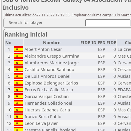
Inclusivo
Última actualización27.11.2022 17:19:53, Propietario/Última carga: Luis Marti
Search for player
Ranking inicial
No.
Nombre
FIDE-ID
FED
FIDE
Cl
1
Albert Anton Cesar
ESP
0
La Cre
2
Aleixandre Crespo Carmina
ESP
0
Mas C
3
Alumbreros Martinez Jorge
ESP
0
Cervan
4
Castillo Minano Santiago
ESP
0
Cervan
5
De Luis Amoros Daniel
ESP
0
Ausias
6
Espinosa Belenguer Carlos
ESP
0
Cervan
7
Ferris De La Calle Marco
ESP
0
EDAPA
8
Garcia Vargas Cristian
ESP
0
Cheste
9
Hernandez Collado Yoel
ESP
0
Ausias
10
Huertas Cabanes Carla
ESP
0
Mas C
11
Iranzo Soria Pablo
ESP
0
Ausias
12
Leon Leiva Javier
ESP
0
Cervan
13
Maestre Planells Jhosland
ESP
0
Ausias