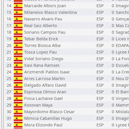
14
Marcaide Albors Joan
ESP
0
Imagin
15
Milanesio Blasco Valentina
ESP
0
Sanchi
16
Navarro Alvaro Pau
ESP
0
Gença
17
Real Saiz Alberto
ESP
0
Mas C
18
Soriano Campos Pau
ESP
0
Sagra
19
Tebar Belda Erick
ESP
0
Liceo 
20
Torres Biosca Alba
ESP
0
EDAPA
21
Tosca Lopez Pau
ESP
0
Lycee 
22
Vidal Soriano Diego
ESP
0
La Fon
23
Xavi Rana Ramses
ESP
0
Escuel
24
Arizmendi Pablos Isaac
ESP
0
La Cre
25
Arres Larrosa Martin
ESP
0
Nou D'
26
Delgado Alfaro David
ESP
0
Imagin
27
Espinosa Olmos Aran
ESP
0
El Bar
28
Finca Lachaise Gael
ESP
0
Virgen
29
Kosovan Maya
ESP
0
Mamm
30
Mayordomo Blasco Cesar
ESP
0
Mislat
31
Mimica Cabanillas Hugo
ESP
0
Imagin
32
Mora Elizondo Paul
ESP
0
Lycee 