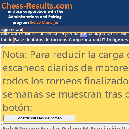
Logged on: Gast
Arabic
ARM
AZE
BIH
BUL
CAT
CHN
CRO
CZE
DEN
ENG
ESP
FAI
FIN
FRA
GER
GRE
INA
I
Inicio
Base de datos de torneos
Campeonato AUT
Imágenes
Nota: Para reducir la carga 
escaneos diarios de motor
todos los torneos finalizad
semanas se muestran tras p
botón:
Sub 6 Torneo Escolar Galaxy 64 Asociación V