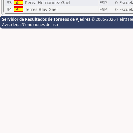
33
Perea Hernandez Gael
ESP
0
Escuel
34
Terres Blay Gael
ESP
0
Escuel
Servidor de Resultados de Torneos de Ajedrez
© 2006-2026 Heinz H
Aviso legal/Condiciones de uso