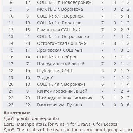
8
12
СОШ № 1 г. Нововоронеж
7
4
1
2
9
6
МОК № 2 г. Воронежа
7
3
2
2
10
8
СОШ № 67 г. Воронеж
7
1
5
1
11
18
СОШ № 1 г. Воронеж
7
3
1
3
12
13
Рамонская СОШ № 2
7
2
2
3
13
21
СОШ № 2 г. Острогожска
7
1
4
2
14
23
Острогожская Сош № 8
6
3
1
2
15
11
Хреновская СОШ № 1
7
1
3
3
16
14
СОШ № 2 г. Бобров
6
2
1
3
17
7
Новоусманский лицей
7
2
1
4
18
15
Шуберская СОШ
6
2
1
3
19
16
"Лидер"
6
1
2
3
20
10
СОШ № 48 г. Воронежа
6
1
1
4
21
9
Кантемировский Лицей
7
1
2
4
22
20
Нижнедевицкая гимназия
6
1
2
3
23
22
Гимназия им. Бунина
6
0
0
6
Аннотация:
Доп1: points (game-points)
Доп2: Matchpoints (2 for wins, 1 for Draws, 0 for Losses)
Доп3: The results of the teams in then same point group accor