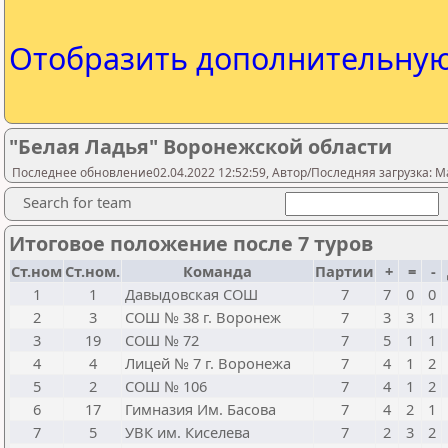
Отобразить дополнительну
"Белая Ладья" Воронежской области
Последнее обновление02.04.2022 12:52:59, Автор/Последняя загрузка: Mak
Search for team
Итоговое положение после 7 туров
Ст.ном
Ст.ном.
Команда
Партии
+
=
-
1
1
Давыдовская СОШ
7
7
0
0
2
3
СОШ № 38 г. Воронеж
7
3
3
1
3
19
СОШ № 72
7
5
1
1
4
4
Лицей № 7 г. Воронежа
7
4
1
2
5
2
СОШ № 106
7
4
1
2
6
17
Гимназия Им. Басова
7
4
2
1
7
5
УВК им. Киселева
7
2
3
2