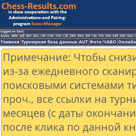
Logged on: Gast
Arabic
ARM
AZE
BIH
BUL
CAT
CHN
CRO
CZE
DEN
ENG
ESP
FAI
FIN
FRA
GER
GRE
INA
I
Главная
Турнирная база данных
AUT
Фото
ЧАВО
Онлайн
Примечание: Чтобы снизи
из-за ежедневного скани
поисковыми системами ти
проч., все ссылки на тур
месяцев (с даты окончан
после клика по данной кн