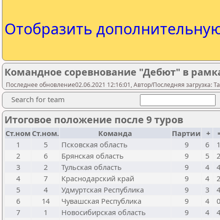
Отобразить дополнительну
Командное соревнование "Дебют" в рамк
Последнее обновление02.06.2021 12:16:01, Автор/Последняя загрузка: Ta
Search for team
Итоговое положение после 9 туров
Ст.ном
Ст.ном.
Команда
Партии
+
1
5
Псковская область
9
6
2
6
Брянская область
9
5
3
2
Тульская область
9
4
4
7
Краснодарский край
9
4
5
4
Удмуртская Республика
9
3
6
14
Чувашская Республика
9
4
7
1
Новосибирская область
9
4