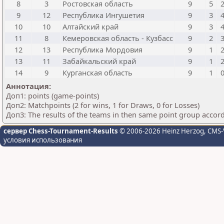
8
3
Ростовская область
9
5
9
12
Республика Ингушетия
9
3
10
10
Алтайский край
9
3
11
8
Кемеровская область - Кузбасс
9
2
12
13
Республика Мордовия
9
1
13
11
Забайкальский край
9
1
14
9
Курганская область
9
1
Аннотация:
Доп1: points (game-points)
Доп2: Matchpoints (2 for wins, 1 for Draws, 0 for Losses)
Доп3: The results of the teams in then same point group accor
сервер Chess-Tournament-Results
© 2006-2026 Heinz Herzog
, CMS-
условия использования