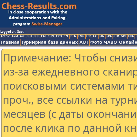
Logged on: Gast
Arabic
ARM
AZE
BIH
BUL
CAT
CHN
CRO
CZE
DEN
ENG
ESP
FAI
FIN
FRA
GER
GRE
INA
I
Главная
Турнирная база данных
AUT
Фото
ЧАВО
Онлайн
Примечание: Чтобы снизи
из-за ежедневного скани
поисковыми системами ти
проч., все ссылки на тур
месяцев (с даты окончан
после клика по данной кн